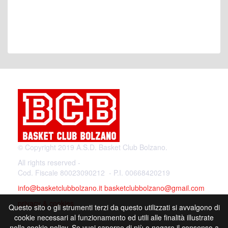
© Copyright 2019 A.S.D. Basket Club Bolzano.
All rights reserved -
Cod. Fiscale 80023090212 - P.I. 00668420219
info@basketclubbolzano.it
basketclubbolzano@gmail.com
privacy & cookies
Questo sito o gli strumenti terzi da questo utilizzati si avvalgono di
cookie necessari al funzionamento ed utili alle finalità illustrate
nella cookie policy. Se vuoi saperne di più o negare il consenso a