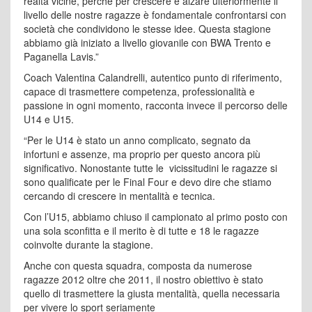
realtà vicine, perché per crescere e alzare ulteriormente il
livello delle nostre ragazze è fondamentale confrontarsi con
società che condividono le stesse idee. Questa stagione
abbiamo già iniziato a livello giovanile con BWA Trento e
Paganella Lavis.”
Coach Valentina Calandrelli, autentico punto di riferimento,
capace di trasmettere competenza, professionalità e
passione in ogni momento, racconta invece il percorso delle
U14 e U15.
“Per le U14 è stato un anno complicato, segnato da
infortuni e assenze, ma proprio per questo ancora più
significativo. Nonostante tutte le vicissitudini le ragazze si
sono qualificate per le Final Four e devo dire che stiamo
cercando di crescere in mentalità e tecnica.
Con l’U15, abbiamo chiuso il campionato al primo posto con
una sola sconfitta e il merito è di tutte e 18 le ragazze
coinvolte durante la stagione.
Anche con questa squadra, composta da numerose
ragazze 2012 oltre che 2011, il nostro obiettivo è stato
quello di trasmettere la giusta mentalità, quella necessaria
per vivere lo sport seriamente