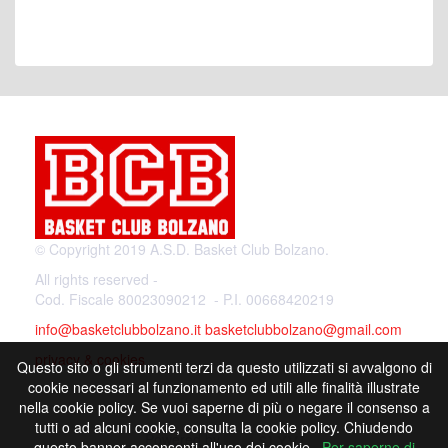
© Copyright 2019 A.S.D. Basket Club Bolzano.
All rights reserved -
Cod. Fiscale 80023090212 - P.I. 00668420219
info@basketclubbolzano.it
basketclubbolzano@gmail.com
privacy & cookies
Questo sito o gli strumenti terzi da questo utilizzati si avvalgono di
cookie necessari al funzionamento ed utili alle finalità illustrate
nella cookie policy. Se vuoi saperne di più o negare il consenso a
tutti o ad alcuni cookie, consulta la cookie policy. Chiudendo
Powered by
questo banner acconsenti all'uso dei cookie.
Per saperne di