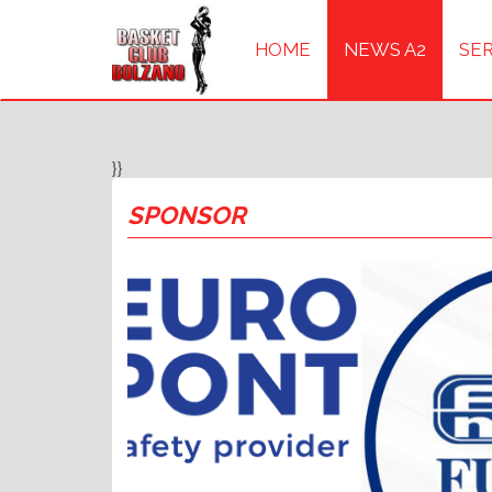
HOME
NEWS A2
SER
}}
SPONSOR