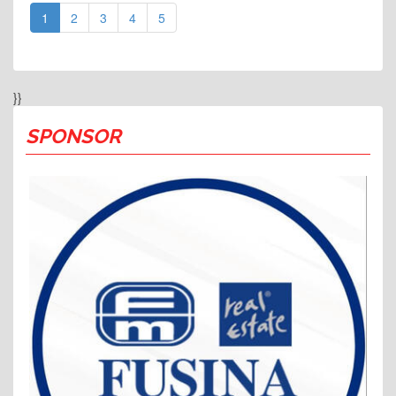
1
2
3
4
5
}}
SPONSOR