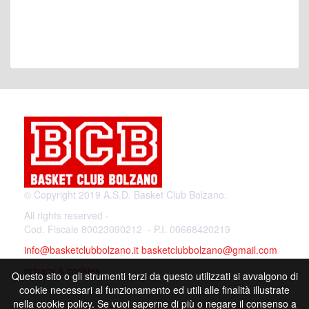
© Copyright 2019 A.S.D. Basket Club Bolzano.
All rights reserved -
Cod. Fiscale 80023090212 - P.I. 00668420219
info@basketclubbolzano.it
basketclubbolzano@gmail.com
privacy & cookies
Questo sito o gli strumenti terzi da questo utilizzati si avvalgono di
cookie necessari al funzionamento ed utili alle finalità illustrate
nella cookie policy. Se vuoi saperne di più o negare il consenso a