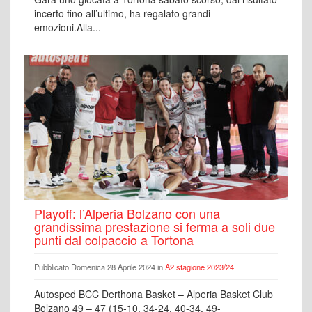
incerto fino all’ultimo, ha regalato grandi
emozioni.Alla...
Playoff: l’Alperia Bolzano con una
grandissima prestazione si ferma a soli due
punti dal colpaccio a Tortona
Pubblicato Domenica 28 Aprile 2024 in
A2 stagione 2023/24
Autosped BCC Derthona Basket – Alperia Basket Club
Bolzano 49 – 47 (15-10, 34-24, 40-34, 49-