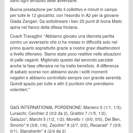
vano ogni tentativo delle avversarie.
Buona prestazione per tutto il collettivo e minuti in campo
per tutte le 12 giocatrici, con l'esordio in A2 per la giovane
Giada Zangari. Da sottolineare i ben 25 punti di Ivona Matic
spina nel fianco della difesa friulana.
Coach Travaglini: "Abbiamo giocato una discreta partita
contro un avversario che ci ha messo in difficoltà solo nel
primo quarto soprattutto grazie a nostre gravi disattenzioni
a livello difensivo. Siamo state poco reattive nelle situazioni
di palle vaganti. Migliorato questo dal secondo parziale
anche la fase offensiva ne ha tratto beneficio. A differenza
di sabato scorso non abbiamo avuto i soliti momenti
negativi e abbiamo controllato sempre con grande serenità.
Quindi spazio per tutte e altri 2 punticini che prendiamo
volentieri."
G&G INTERNATIONAL PORDENONE: Maniero 5 (1/1, 1/3),
Luraschi, Cerchier 2 (0/2 da 2), Grattini 7 (1/5, 1/2),
Galazzo*, Marchi 5 (1/2, 1/2), Morello 1 (0/0, 0/0), Del Ben,
Smorto* 9 (3/8, 1/6), Zecchin* 8 (2/7, 0/2), Recanati* 7 (3/9,
0/1), Stangherlin* 4 (2/4 da 2)