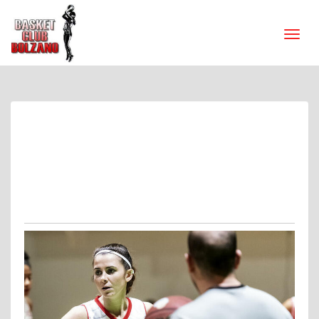
Diana Schwienbacher
prosegue con l’Alperia
Bolzano
Sabato 24 Luglio 2021