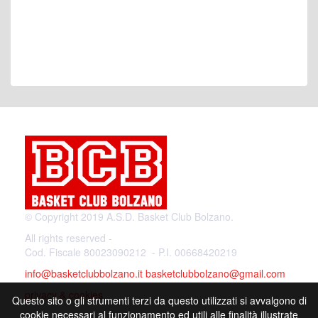
© Copyright 2019 A.S.D. Basket Club Bolzano.
All rights reserved -
Cod. Fiscale 80023090212 - P.I. 00668420219
info@basketclubbolzano.it
basketclubbolzano@gmail.com
privacy & cookies
Questo sito o gli strumenti terzi da questo utilizzati si avvalgono di
cookie necessari al funzionamento ed utili alle finalità illustrate