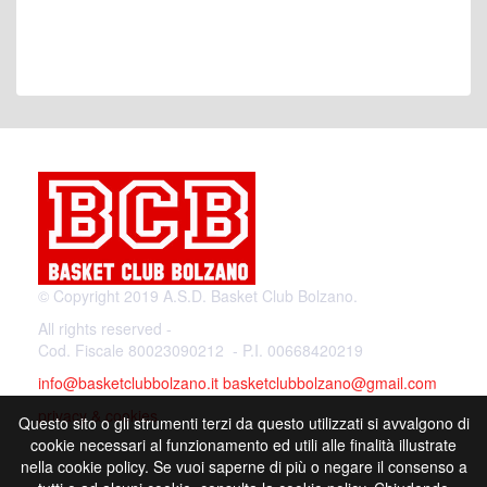
© Copyright 2019 A.S.D. Basket Club Bolzano.
All rights reserved -
Cod. Fiscale 80023090212 - P.I. 00668420219
info@basketclubbolzano.it
basketclubbolzano@gmail.com
privacy & cookies
Questo sito o gli strumenti terzi da questo utilizzati si avvalgono di
cookie necessari al funzionamento ed utili alle finalità illustrate
nella cookie policy. Se vuoi saperne di più o negare il consenso a