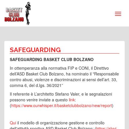
SAFEGUARDING
SAFEGUARDING BASKET CLUB BOLZANO
In ottemperanza alla normativa FIP e CONI, il Direttivo
dell’ASD Basket Club Bolzano, ha nominato il "Responsabile
contro abusi, violenze e discriminazioni ai sensi dell’art. 33,
comma 6, del d.lgs. 36/2021”
Il referente è L’architetto Stefano Valer, e le segnalazioni
possono venire inviate a questo
link
:
(
https://www.ourwhisper.it/basketclubbolzano/new/report
)
Qui
il modello di organizzazione gestione e controllo
dell'attività sportiva ASD Basket Club Bolzano: (
https://slyvi-