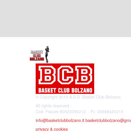
© Copyright 2019 A.S.D. Basket Club Bolzano.
All rights reserved -
Cod. Fiscale 80023090212 - P.I. 00668420219
info@basketclubbolzano.it
basketclubbolzano@gma
privacy & cookies