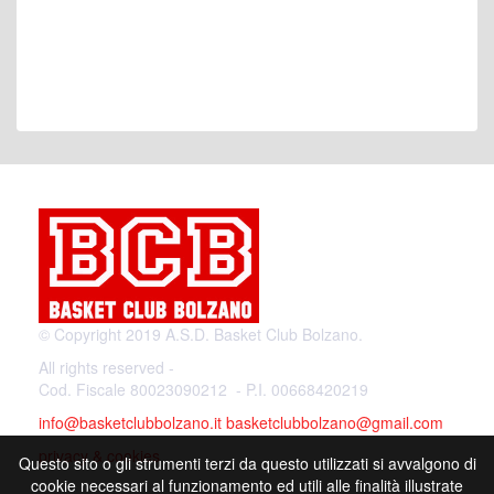
© Copyright 2019 A.S.D. Basket Club Bolzano.
All rights reserved -
Cod. Fiscale 80023090212 - P.I. 00668420219
info@basketclubbolzano.it
basketclubbolzano@gmail.com
privacy & cookies
Questo sito o gli strumenti terzi da questo utilizzati si avvalgono di
cookie necessari al funzionamento ed utili alle finalità illustrate