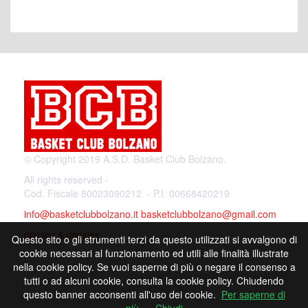
© Copyright 2019 A.S.D. Basket Club Bolzano.
All rights reserved -
Cod. Fiscale 80023090212 - P.I. 00668420219
info@basketclubbolzano.it
basketclubbolzano@gmail.com
privacy & cookies
Questo sito o gli strumenti terzi da questo utilizzati si avvalgono di
cookie necessari al funzionamento ed utili alle finalità illustrate
nella cookie policy. Se vuoi saperne di più o negare il consenso a
tutti o ad alcuni cookie, consulta la cookie policy. Chiudendo
Powered by
questo banner acconsenti all'uso dei cookie.
Per saperne di