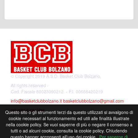
© Copyright 2019 A.S.D. Basket Club Bolzano.
All rights reserved -
Cod. Fiscale 80023090212 - P.I. 00668420219
info@basketclubbolzano.it
basketclubbolzano@gmail.com
privacy & cookies
Questo sito o gli strumenti terzi da questo utilizzati si avvalgono di
cookie necessari al funzionamento ed utili alle finalità illustrate
nella cookie policy. Se vuoi saperne di più o negare il consenso a
tutti o ad alcuni cookie, consulta la cookie policy. Chiudendo
Powered by
questo banner acconsenti all'uso dei cookie.
Per saperne di