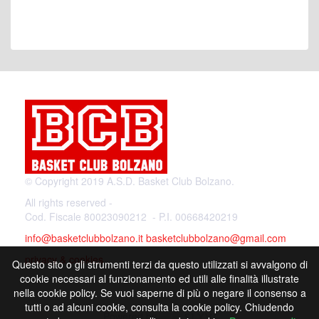
© Copyright 2019 A.S.D. Basket Club Bolzano.
All rights reserved -
Cod. Fiscale 80023090212 - P.I. 00668420219
info@basketclubbolzano.it
basketclubbolzano@gmail.com
privacy & cookies
Questo sito o gli strumenti terzi da questo utilizzati si avvalgono di
cookie necessari al funzionamento ed utili alle finalità illustrate
nella cookie policy. Se vuoi saperne di più o negare il consenso a
tutti o ad alcuni cookie, consulta la cookie policy. Chiudendo
Powered by