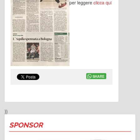
per leggere
clicca qui
SHARE
}}
SPONSOR