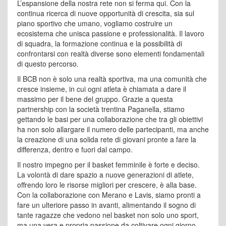
L’espansione della nostra rete non si ferma qui. Con la
continua ricerca di nuove opportunità di crescita, sia sul
piano sportivo che umano, vogliamo costruire un
ecosistema che unisca passione e professionalità. Il lavoro
di squadra, la formazione continua e la possibilità di
confrontarsi con realtà diverse sono elementi fondamentali
di questo percorso.
Il BCB non è solo una realtà sportiva, ma una comunità che
cresce insieme, in cui ogni atleta è chiamata a dare il
massimo per il bene del gruppo. Grazie a questa
partnership con la società trentina Paganella, stiamo
gettando le basi per una collaborazione che tra gli obiettivi
ha non solo allargare il numero delle partecipanti, ma anche
la creazione di una solida rete di giovani pronte a fare la
differenza, dentro e fuori dal campo.
Il nostro impegno per il basket femminile è forte e deciso.
La volontà di dare spazio a nuove generazioni di atlete,
offrendo loro le risorse migliori per crescere, è alla base.
Con la collaborazione con Merano e Lavis, siamo pronti a
fare un ulteriore passo in avanti, alimentando il sogno di
tante ragazze che vedono nel basket non solo uno sport,
ma una vera e propria passione da coltivare ogni giorno,