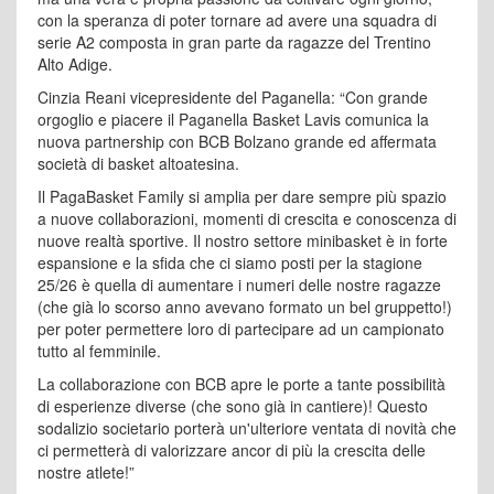
con la speranza di poter tornare ad avere una squadra di
serie A2 composta in gran parte da ragazze del Trentino
Alto Adige.
Cinzia Reani vicepresidente del Paganella: “Con grande
orgoglio e piacere il Paganella Basket Lavis comunica la
nuova partnership con BCB Bolzano grande ed affermata
società di basket altoatesina.
Il PagaBasket Family si amplia per dare sempre più spazio
a nuove collaborazioni, momenti di crescita e conoscenza di
nuove realtà sportive. Il nostro settore minibasket è in forte
espansione e la sfida che ci siamo posti per la stagione
25/26 è quella di aumentare i numeri delle nostre ragazze
(che già lo scorso anno avevano formato un bel gruppetto!)
per poter permettere loro di partecipare ad un campionato
tutto al femminile.
La collaborazione con BCB apre le porte a tante possibilità
di esperienze diverse (che sono già in cantiere)! Questo
sodalizio societario porterà un'ulteriore ventata di novità che
ci permetterà di valorizzare ancor di più la crescita delle
nostre atlete!”