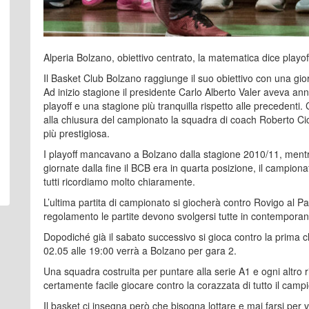
Alperia Bolzano, obiettivo centrato, la matematica dice playof
Il Basket Club Bolzano raggiunge il suo obiettivo con una gior
Ad inizio stagione il presidente Carlo Alberto Valer aveva a
playoff e una stagione più tranquilla rispetto alle precedenti.
alla chiusura del campionato la squadra di coach Roberto Cic
più prestigiosa.
I playoff mancavano a Bolzano dalla stagione 2010/11, mentr
giornate dalla fine il BCB era in quarta posizione, il campion
tutti ricordiamo molto chiaramente.
L’ultima partita di campionato si giocherà contro Rovigo al P
regolamento le partite devono svolgersi tutte in contempora
Dopodiché già il sabato successivo si gioca contro la prima c
02.05 alle 19:00 verrà a Bolzano per gara 2.
Una squadra costruita per puntare alla serie A1 e ogni altro r
certamente facile giocare contro la corazzata di tutto il camp
Il basket ci insegna però che bisogna lottare e mai farsi per 