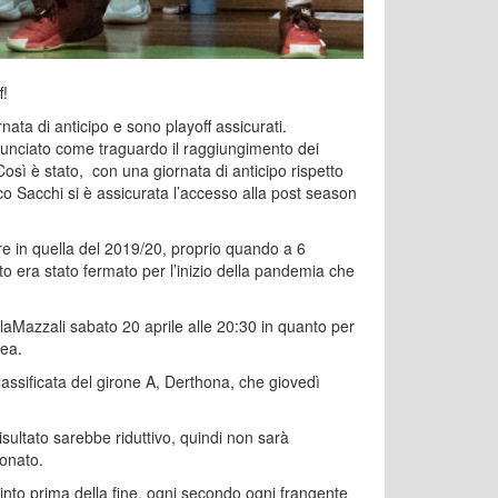
f!
nata di anticipo e sono playoff assicurati.
nnunciato come traguardo il raggiungimento dei
 Così è stato, con una giornata di anticipo rispetto
o Sacchi si è assicurata l’accesso alla post season
e in quella del 2019/20, proprio quando a 6
ato era stato fermato per l’inizio della pandemia che
alaMazzali sabato 20 aprile alle 20:30 in quanto per
nea.
lassificata del girone A, Derthona, che giovedì
isultato sarebbe riduttivo, quindi non sarà
ionato.
vinto prima della fine, ogni secondo ogni frangente