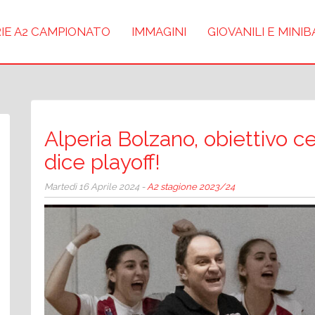
IE A2 CAMPIONATO
IMMAGINI
GIOVANILI E MINI
Alperia Bolzano, obiettivo c
dice playoff!
Martedì 16 Aprile 2024 -
A2 stagione 2023/24