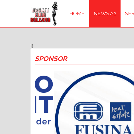
HOME
NEWS A2
SER
}}
SPONSOR