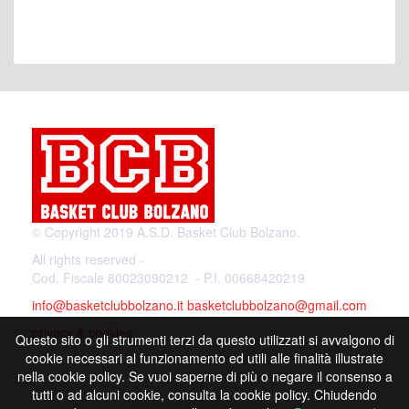
© Copyright 2019 A.S.D. Basket Club Bolzano.
All rights reserved -
Cod. Fiscale 80023090212 - P.I. 00668420219
info@basketclubbolzano.it
basketclubbolzano@gmail.com
privacy & cookies
Questo sito o gli strumenti terzi da questo utilizzati si avvalgono di
cookie necessari al funzionamento ed utili alle finalità illustrate
nella cookie policy. Se vuoi saperne di più o negare il consenso a
tutti o ad alcuni cookie, consulta la cookie policy. Chiudendo
Powered by