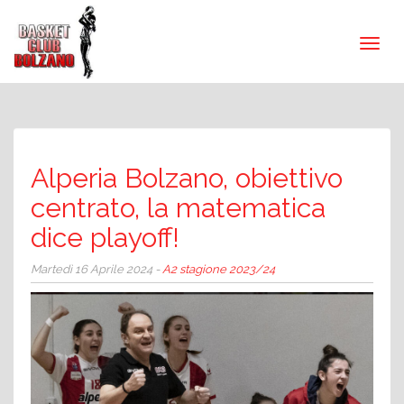
Alperia Bolzano, obiettivo
centrato, la matematica
dice playoff!
Martedì 16 Aprile 2024 -
A2 stagione 2023/24