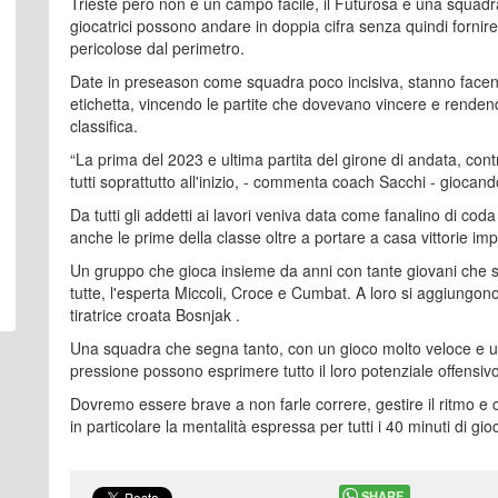
Trieste però non è un campo facile, il Futurosa è una squadra 
giocatrici possono andare in doppia cifra senza quindi fornire 
pericolose dal perimetro.
Date in preseason come squadra poco incisiva, stanno facen
etichetta, vincendo le partite che dovevano vincere e rendend
classifica.
“La prima del 2023 e ultima partita del girone di andata, co
tutti soprattutto all'inizio, - commenta coach Sacchi - gioca
Da tutti gli addetti ai lavori veniva data come fanalino di coda
anche le prime della classe oltre a portare a casa vittorie i
Un gruppo che gioca insieme da anni con tante giovani che s
tutte, l'esperta Miccoli, Croce e Cumbat. A loro si aggiungono
tiratrice croata Bosnjak .
Una squadra che segna tanto, con un gioco molto veloce e u
pressione possono esprimere tutto il loro potenziale offensivo 
Dovremo essere brave a non farle correre, gestire il ritmo e c
in particolare la mentalità espressa per tutti i 40 minuti di gio
SHARE