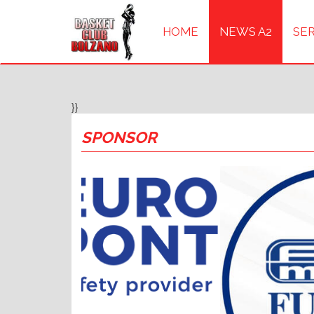
HOME
NEWS A2
SER
}}
SPONSOR