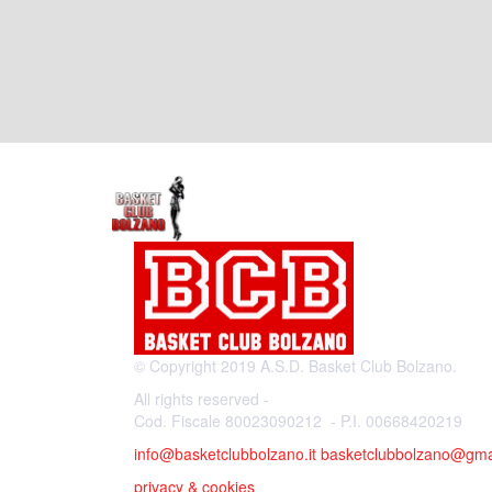
© Copyright 2019 A.S.D. Basket Club Bolzano.
All rights reserved -
Cod. Fiscale 80023090212 - P.I. 00668420219
info@basketclubbolzano.it
basketclubbolzano@gma
privacy & cookies