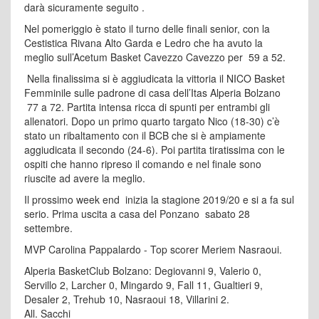
darà sicuramente seguito .
Nel pomeriggio è stato il turno delle finali senior, con la
Cestistica Rivana Alto Garda e Ledro che ha avuto la
meglio sull’Acetum Basket Cavezzo Cavezzo per 59 a 52.
Nella finalissima si è aggiudicata la vittoria il NICO Basket
Femminile sulle padrone di casa dell’Itas Alperia Bolzano
77 a 72. Partita intensa ricca di spunti per entrambi gli
allenatori. Dopo un primo quarto targato Nico (18-30) c’è
stato un ribaltamento con il BCB che si è ampiamente
aggiudicata il secondo (24-6). Poi partita tiratissima con le
ospiti che hanno ripreso il comando e nel finale sono
riuscite ad avere la meglio.
Il prossimo week end inizia la stagione 2019/20 e si a fa sul
serio. Prima uscita a casa del Ponzano sabato 28
settembre.
MVP Carolina Pappalardo - Top scorer Meriem Nasraoui.
Alperia BasketClub Bolzano: Degiovanni 9, Valerio 0,
Servillo 2, Larcher 0, Mingardo 9, Fall 11, Gualtieri 9,
Desaler 2, Trehub 10, Nasraoui 18, Villarini 2.
All. Sacchi