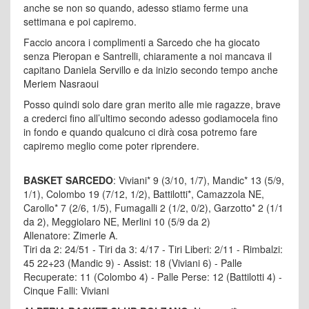
anche se non so quando, adesso stiamo ferme una
settimana e poi capiremo.
Faccio ancora i complimenti a Sarcedo che ha giocato
senza Pieropan e Santrelli, chiaramente a noi mancava il
capitano Daniela Servillo e da inizio secondo tempo anche
Meriem Nasraoui
Posso quindi solo dare gran merito alle mie ragazze, brave
a crederci fino all’ultimo secondo adesso godiamocela fino
in fondo e quando qualcuno ci dirà cosa potremo fare
capiremo meglio come poter riprendere.
BASKET SARCEDO
: Viviani* 9 (3/10, 1/7), Mandic* 13 (5/9,
1/1), Colombo 19 (7/12, 1/2), Battilotti*, Camazzola NE,
Carollo* 7 (2/6, 1/5), Fumagalli 2 (1/2, 0/2), Garzotto* 2 (1/1
da 2), Meggiolaro NE, Merlini 10 (5/9 da 2)
Allenatore: Zimerle A.
Tiri da 2: 24/51 - Tiri da 3: 4/17 - Tiri Liberi: 2/11 - Rimbalzi:
45 22+23 (Mandic 9) - Assist: 18 (Viviani 6) - Palle
Recuperate: 11 (Colombo 4) - Palle Perse: 12 (Battilotti 4) -
Cinque Falli: Viviani