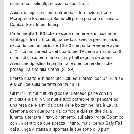
sempre poi colmati, pressoché equilibrati.
Assenze importanti per entrambe le formazioni, Irene
Pieropan e Francesca Santarelli per le padrone di casa e
Daniela Servillo per le ospiti.
Parte meglio il BCB che riesce a mantenere un costante
vantaggio tra i 5-6 punti, Sarcedo si sveglia però ad inizio
secondo con un micidiale 10 a 0 che porta le venete avanti
di 2. Il primo canestro del quarto per l’Alperia arriva dopo 6
minuti di gioco per mano di Safy Fall seguita da Joana
Alves che ripristina la parità tra le due contendenti che
proseguirà fino alla sirena (28-29).
Il terzo quarto è in assoluto il più equilibrato, con un 20 a 19
e si chiude sulla perfetta parità 48-48.
Ultimi 10 minuti tutti da giocare, Sarcedo parte con un
micidiale 8 a 0 in 5 minuti e tutto potrebbe far pensare ad
una resa delle armi da parte delle bolzanine, ma è Laura
Cremona con due punti dal campo e due su due dalla
lunetta a tentare il riavvicinamento, sull’altro fronte Colombo
con un centro da due spezza il ritmo, ma ci pensa Safy Fall
dalla lunga distanza a riportare le sue sotto di 3 punti.