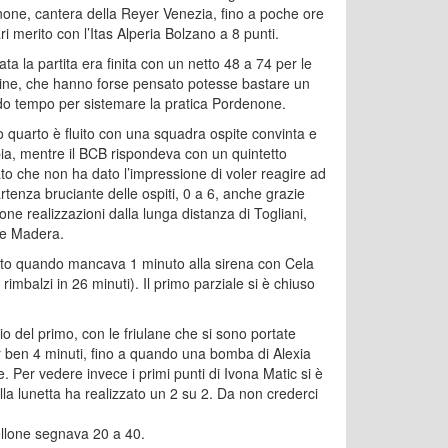
one, cantera della Reyer Venezia, fino a poche ore
ri merito con l’Itas Alperia Bolzano a 8 punti.
ata la partita era finita con un netto 48 a 74 per le
ine, che hanno forse pensato potesse bastare un
o tempo per sistemare la pratica Pordenone.
mo quarto è fluito con una squadra ospite convinta e
ia, mentre il BCB rispondeva con un quintetto
ato che non ha dato l’impressione di voler reagire ad
rtenza bruciante delle ospiti, 0 a 6, anche grazie
one realizzazioni dalla lunga distanza di Togliani,
 e Madera.
vato quando mancava 1 minuto alla sirena con Cela
 rimbalzi in 26 minuti). Il primo parziale si è chiuso
o del primo, con le friulane che si sono portate
er ben 4 minuti, fino a quando una bomba di Alexia
. Per vedere invece i primi punti di Ivona Matic si è
lla lunetta ha realizzato un 2 su 2. Da non crederci
bellone segnava 20 a 40.