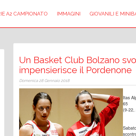
IE A2 CAMPIONATO
IMMAGINI
GIOVANILI E MINI
Un Basket Club Bolzano svo
impensierisce il Pordenone
Domenica 28 Gennaio 2018
Itas A
65
(9-22,
Sabato
scontr