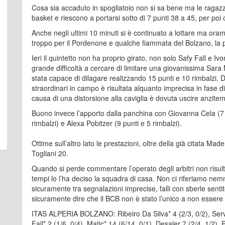
Cosa sia accaduto in spogliatoio non si sa bene ma le ragazze
basket e riescono a portarsi sotto di 7 punti 38 a 45, per poi 
Anche negli ultimi 10 minuti si è continuato a lottare ma orama
troppo per il Pordenone e qualche fiammata del Bolzano, la pa
Ieri il quintetto non ha proprio girato, non solo Safy Fall e I
grande difficoltà a cercare di limitare una giovanissima Sara
stata capace di dilagare realizzando 15 punti e 10 rimbalzi. 
straordinari in campo è risultata alquanto imprecisa in fase 
causa di una distorsione alla caviglia è dovuta uscire anzite
Buono invece l’apporto dalla panchina con Giovanna Cela (7 pu
rimbalzi) e Alexa Pobitzer (9 punti e 5 rimbalzi).
Ottime sull’altro lato le prestazioni, oltre della già citata 
Togliani 20.
Quando si perde commentare l’operato degli arbitri non risul
tempi lo l’ha deciso la squadra di casa. Non ci riferiamo nemm
sicuramente tra segnalazioni imprecise, falli con sberle sentite
sicuramente dire che il BCB non è stato l’unico a non essere a
ITAS ALPERIA BOLZANO: Ribeiro Da Silva* 4 (2/3, 0/2), Servil
Fall* 2 (1/6, 0/4), Matic* 14 (6/14, 0/1), Desaler 7 (2/4, 1/2), 