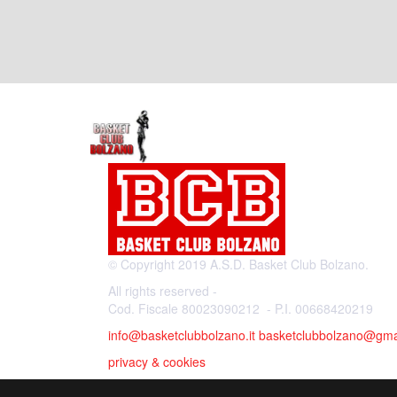
© Copyright 2019 A.S.D. Basket Club Bolzano.
All rights reserved -
Cod. Fiscale 80023090212 - P.I. 00668420219
info@basketclubbolzano.it
basketclubbolzano@gma
privacy & cookies