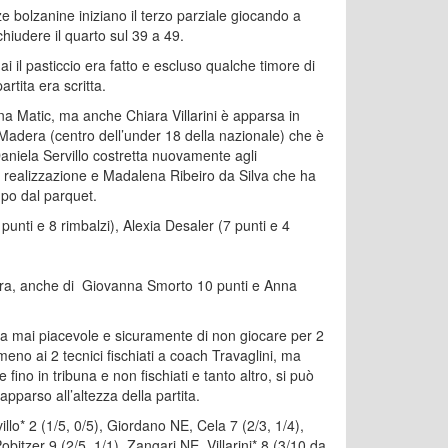
 bolzanine iniziano il terzo parziale giocando a
chiudere il quarto sul 39 a 49.
i il pasticcio era fatto e escluso qualche timore di
rtita era scritta.
vona Matic, ma anche Chiara Villarini è apparsa in
 Madera (centro dell’under 18 della nazionale) che è
Daniela Servillo costretta nuovamente agli
di realizzazione e Madalena Ribeiro da Silva che ha
mpo dal parquet.
nti e 8 rimbalzi), Alexia Desaler (7 punti e 4
Madera, anche di Giovanna Smorto 10 punti e Anna
ta mai piacevole e sicuramente di non giocare per 2
eno ai 2 tecnici fischiati a coach Travaglini, ma
 fino in tribuna e non fischiati e tanto altro, si può
pparso all’altezza della partita.
lo* 2 (1/5, 0/5), Giordano NE, Cela 7 (2/3, 1/4),
Pobitzer 9 (2/5, 1/1), Zangari NE, Villarini* 8 (3/10 da