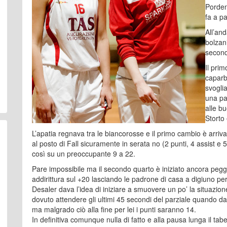
Porden
fa a pa
All’and
bolzan
second
Il pri
caparb
svogli
una pa
alle bu
Storto
L’apatia regnava tra le biancorosse e il primo cambio è arri
al posto di Fall sicuramente in serata no (2 punti, 4 assist e 5
così su un preoccupante 9 a 22.
Pare impossibile ma il secondo quarto è iniziato ancora peggi
addirittura sul +20 lasciando le padrone di casa a digiuno p
Desaler dava l’idea di iniziare a smuovere un po’ la situazione
dovuto attendere gli ultimi 45 secondi del parziale quando da
ma malgrado ciò alla fine per lei i punti saranno 14.
In definitiva comunque nulla di fatto e alla pausa lunga il ta