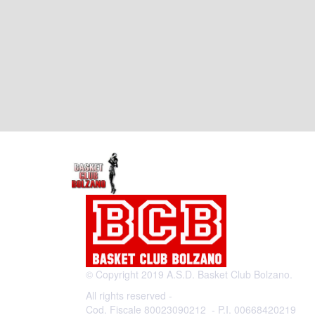
© Copyright 2019 A.S.D. Basket Club Bolzano.
All rights reserved -
Cod. Fiscale 80023090212 - P.I. 00668420219