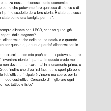
one e senza nessun riconoscimento economico.
 conto che potevamo fare qualcosa di storico e di
o il primo scudetto della loro storia. È stato qualcosa
o state come una famiglia per me”.
 sempre allenata con il BCB, conosci quindi già
 aspetti dalla stagione?
à di allenarmi anche nella pausa natalizia o quando
ata per questa opportunità perché allenarmi con le
Sono cresciuta con mio papà che mi ripeteva sempre
ò inventare niente in partita. In questo credo molto.
 che non devono mancare mai in allenamento prima, e
Credo inoltre che divertirsi facendo lo sport più bello
 l’obiettivo principale è vincere ma spero, per la
n modo costruttivo. Cercando di migliorare ogni
nico, tattico e fisico”.