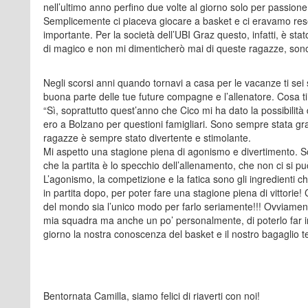
nell’ultimo anno perfino due volte al giorno solo per passi
Semplicemente ci piaceva giocare a basket e ci eravamo rese
importante. Per la società dell’UBI Graz questo, infatti, è stat
di magico e non mi dimenticherò mai di queste ragazze, son
Negli scorsi anni quando tornavi a casa per le vacanze ti sei
buona parte delle tue future compagne e l’allenatore. Cosa ti
“Sì, soprattutto quest’anno che Cico mi ha dato la possibilit
ero a Bolzano per questioni famigliari. Sono sempre stata gr
ragazze è sempre stato divertente e stimolante.
Mi aspetto una stagione piena di agonismo e divertimento. 
che la partita è lo specchio dell’allenamento, che non ci si pu
L’agonismo, la competizione e la fatica sono gli ingredienti
in partita dopo, per poter fare una stagione piena di vittorie! 
del mondo sia l’unico modo per farlo seriamente!!! Ovviamente
mia squadra ma anche un po’ personalmente, di poterlo far i
giorno la nostra conoscenza del basket e il nostro bagaglio tec
Bentornata Camilla, siamo felici di riaverti con noi!