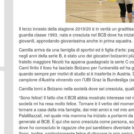
Il terzo innesto della stagione 2019/20 è in verità un graditissim
guardia classe 1993, nata e cresciuta nel BCB dove ha iniziat
giovanili, approdando giovanissima anche in prima squadra.
Camilla arriva da una famiglia di sportivi ed è figlia d'arte
negli anni della serie B, è stato uno dei giocatori bolzanini p
fratello maggiore Nicolò ha appena guadagnato la serie C con
Cami finito il liceo ha lasciato Bolzano per l'università ed ha gi
quando sempre per motivi di studio si è trasferita in Austria
campione d’Austria vincendo con l’UBI Graz la Bundesliga (ser
Camilla torni a Bolzano nella società dove sei cresciuta, qua
“Sono felice! Il fatto che il BCB abbia mostrato interesse nei m
società mi ha resa molto felice. Tornare è il verbo del momento
tornare a casa dalla mia famiglia, dai miei amici e nel mio ama
PalaMazzali, nel quale mia mamma ha iniziato a portarmi da 
generale al BCB. È qui che sono cresciuta come persona, sopra
dove ho conosciuto le ragazze che poi sarebbero diventate le
Sono, inoltre, particolarmente felice di ritrovare la mia amica S