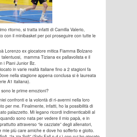
o ritorno, si tratta infatti di Camilla Valerio,
o con il minibasket per poi proseguire con tutte le
; papà Lorenzo ex giocatore mitica Fiamma Bolzano
iù talentuosi, mamma Tiziana ex pallavolista e il
 i Piani Junior Bz.
ocato in varie realtà italiane fino a 2 stagioni fa
. Dove nella stagione appena conclusa si è laureata
ie A1 italiana).
li sono le prime emozioni?
iei confronti e la volontà di ri-avermi nella loro
 per me. Finalmente, infatti, ho la possibilità di
to palazzetto. Mi legano ricordi indimenticabili al
quando sono nata per vedere il mio papà, e in
ttutto attraverso “le cazziate” degli allenatori,
 mie più care amiche e dove ho sofferto e gioito.
ofi, “la zia Sofi” (Safy Fall n.d.r.) con cui ho giocato