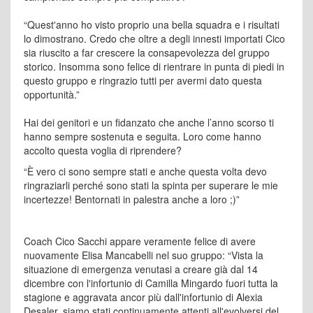
“Quest'anno ho visto proprio una bella squadra e i risultati
lo dimostrano. Credo che oltre a degli innesti importati Cico
sia riuscito a far crescere la consapevolezza del gruppo
storico. Insomma sono felice di rientrare in punta di piedi in
questo gruppo e ringrazio tutti per avermi dato questa
opportunità.”
Hai dei genitori e un fidanzato che anche l’anno scorso ti
hanno sempre sostenuta e seguita. Loro come hanno
accolto questa voglia di riprendere?
“È vero ci sono sempre stati e anche questa volta devo
ringraziarli perché sono stati la spinta per superare le mie
incertezze! Bentornati in palestra anche a loro ;)”
Coach Cico Sacchi appare veramente felice di avere
nuovamente Elisa Mancabelli nel suo gruppo: “Vista la
situazione di emergenza venutasi a creare già dal 14
dicembre con l'infortunio di Camilla Mingardo fuori tutta la
stagione e aggravata ancor più dall'infortunio di Alexia
Desaler, siamo stati continuamente attenti all'evolversi del