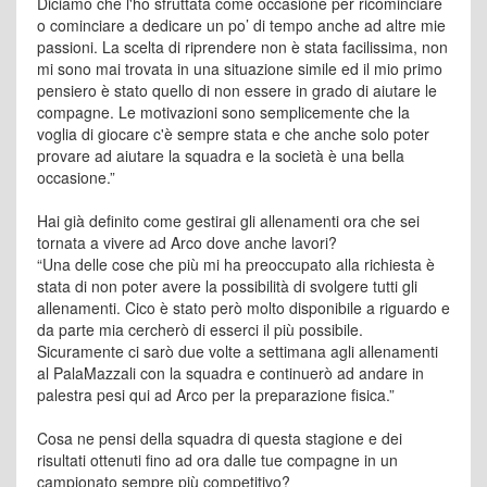
Diciamo che l'ho sfruttata come occasione per ricominciare
o cominciare a dedicare un po’ di tempo anche ad altre mie
passioni. La scelta di riprendere non è stata facilissima, non
mi sono mai trovata in una situazione simile ed il mio primo
pensiero è stato quello di non essere in grado di aiutare le
compagne. Le motivazioni sono semplicemente che la
voglia di giocare c'è sempre stata e che anche solo poter
provare ad aiutare la squadra e la società è una bella
occasione.”
Hai già definito come gestirai gli allenamenti ora che sei
tornata a vivere ad Arco dove anche lavori?
“Una delle cose che più mi ha preoccupato alla richiesta è
stata di non poter avere la possibilità di svolgere tutti gli
allenamenti. Cico è stato però molto disponibile a riguardo e
da parte mia cercherò di esserci il più possibile.
Sicuramente ci sarò due volte a settimana agli allenamenti
al PalaMazzali con la squadra e continuerò ad andare in
palestra pesi qui ad Arco per la preparazione fisica.”
Cosa ne pensi della squadra di questa stagione e dei
risultati ottenuti fino ad ora dalle tue compagne in un
campionato sempre più competitivo?