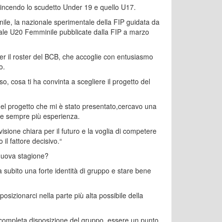
: vincendo lo scudetto Under 19 e quello U17.
e, la nazionale sperimentale della FIP guidata da
ale U20 Femminile pubblicate dalla FIP a marzo
per il roster del BCB, che accoglie con entusiasmo
o.
 cosa ti ha convinta a scegliere il progetto del
 del progetto che mi è stato presentato,cercavo una
are sempre più esperienza.
sione chiara per il futuro e la voglia di competere
o il fattore decisivo.“
 nuova stagione?
 da subito una forte identità di gruppo e stare bene
posizionarci nella parte più alta possibile della
a completa disposizione del gruppo, essere un punto