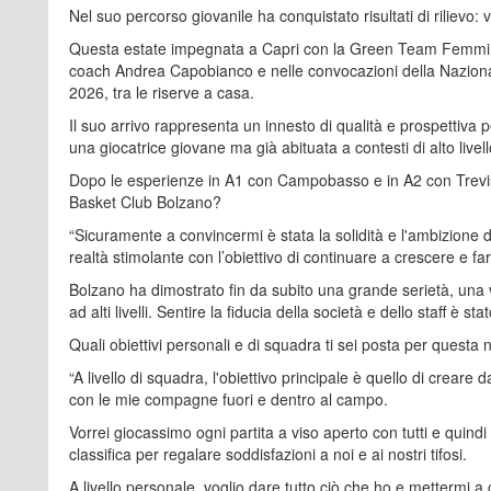
Nel suo percorso giovanile ha conquistato risultati di rilievo
Questa estate impegnata a Capri con la Green Team Femminil
coach Andrea Capobianco e nelle convocazioni della Nazion
2026, tra le riserve a casa.
Il suo arrivo rappresenta un innesto di qualità e prospettiva 
una giocatrice giovane ma già abituata a contesti di alto livell
Dopo le esperienze in A1 con Campobasso e in A2 con Treviso,
Basket Club Bolzano?
“Sicuramente a convincermi è stata la solidità e l'ambizione
realtà stimolante con l’obiettivo di continuare a crescere e f
Bolzano ha dimostrato fin da subito una grande serietà, una vi
ad alti livelli. Sentire la fiducia della società e dello staff è stat
Quali obiettivi personali e di squadra ti sei posta per questa
“A livello di squadra, l'obiettivo principale è quello di creare
con le mie compagne fuori e dentro al campo.
Vorrei giocassimo ogni partita a viso aperto con tutti e quindi 
classifica per regalare soddisfazioni a noi e ai nostri tifosi.
A livello personale, voglio dare tutto ciò che ho e mettermi 