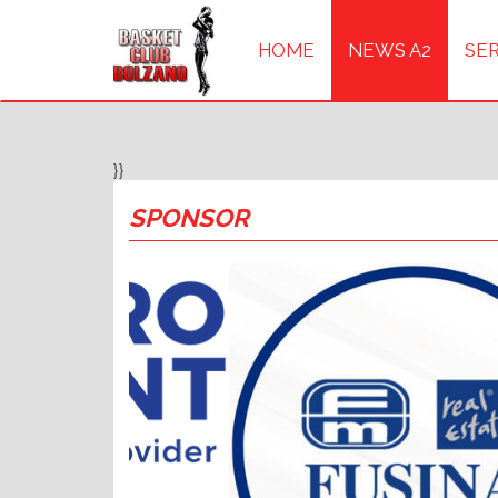
HOME
NEWS A2
SER
}}
SPONSOR