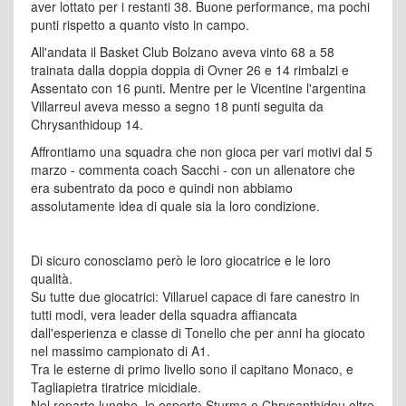
aver lottato per i restanti 38. Buone performance, ma pochi
punti rispetto a quanto visto in campo.
All'andata il Basket Club Bolzano aveva vinto 68 a 58
trainata dalla doppia doppia di Ovner 26 e 14 rimbalzi e
Assentato con 16 punti. Mentre per le Vicentine l'argentina
Villarreul aveva messo a segno 18 punti seguita da
Chrysanthidoup 14.
Affrontiamo una squadra che non gioca per vari motivi dal 5
marzo - commenta coach Sacchi - con un allenatore che
era subentrato da poco e quindi non abbiamo
assolutamente idea di quale sia la loro condizione.
Di sicuro conosciamo però le loro giocatrice e le loro
qualità.
Su tutte due giocatrici: Villaruel capace di fare canestro in
tutti modi, vera leader della squadra affiancata
dall'esperienza e classe di Tonello che per anni ha giocato
nel massimo campionato di A1.
Tra le esterne di primo livello sono il capitano Monaco, e
Tagliapietra tiratrice micidiale.
Nel reparto lunghe, le esperte Sturma e Chrysanthidou oltre