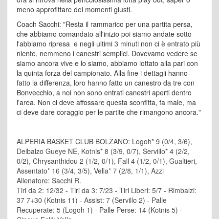
meno approfittare dei momenti giusti.
Coach Sacchi: "Resta il rammarico per una partita persa,
che abbiamo comandato all'inizio poi siamo andate sotto
l'abbiamo ripresa e negli ultimi 3 minuti non ci è entrato più
niente, nemmeno i canestri semplici. Dovevamo vedere se
siamo ancora vive e lo siamo, abbiamo lottato alla pari con
la quinta forza del campionato. Alla fine i dettagli hanno
fatto la differenza, loro hanno fatto un canestro da tre con
Bonvecchio, a noi non sono entrati canestri aperti dentro
l'area. Non ci deve affossare questa sconfitta, fa male, ma
ci deve dare coraggio per le partite che rimangono ancora."
ALPERIA BASKET CLUB BOLZANO: Logoh* 9 (0/4, 3/6),
Delbalzo Gueye NE, Kotnis* 8 (3/9, 0/7), Servillo* 4 (2/2,
0/2), Chrysanthidou 2 (1/2, 0/1), Fall 4 (1/2, 0/1), Gualtieri,
Assentato* 16 (3/4, 3/5), Vella* 7 (2/8, 1/1), Azzi
Allenatore: Sacchi R.
Tiri da 2: 12/32 - Tiri da 3: 7/23 - Tiri Liberi: 5/7 - Rimbalzi:
37 7+30 (Kotnis 11) - Assist: 7 (Servillo 2) - Palle
Recuperate: 5 (Logoh 1) - Palle Perse: 14 (Kotnis 5) -