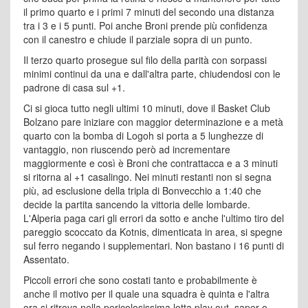
il primo quarto e i primi 7 minuti del secondo una distanza
tra i 3 e i 5 punti. Poi anche Broni prende più confidenza
con il canestro e chiude il parziale sopra di un punto.
Il terzo quarto prosegue sul filo della parità con sorpassi
minimi continui da una e dall'altra parte, chiudendosi con le
padrone di casa sul +1.
Ci si gioca tutto negli ultimi 10 minuti, dove il Basket Club
Bolzano pare iniziare con maggior determinazione e a metà
quarto con la bomba di Logoh si porta a 5 lunghezze di
vantaggio, non riuscendo però ad incrementare
maggiormente e così è Broni che contrattacca e a 3 minuti
si ritorna al +1 casalingo. Nei minuti restanti non si segna
più, ad esclusione della tripla di Bonvecchio a 1:40 che
decide la partita sancendo la vittoria delle lombarde.
L'Alperia paga cari gli errori da sotto e anche l'ultimo tiro del
pareggio scoccato da Kotnis, dimenticata in area, si spegne
sul ferro negando i supplementari. Non bastano i 16 punti di
Assentato.
Piccoli errori che sono costati tanto e probabilmente è
anche il motivo per il quale una squadra è quinta e l'altra
ora si ritrova nella pericolosissima lotta play out, saper o