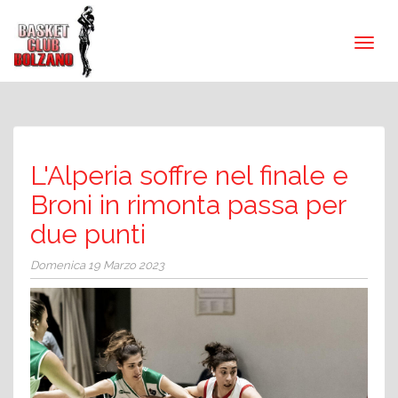
L'Alperia soffre nel finale e
Broni in rimonta passa per
due punti
Domenica 19 Marzo 2023