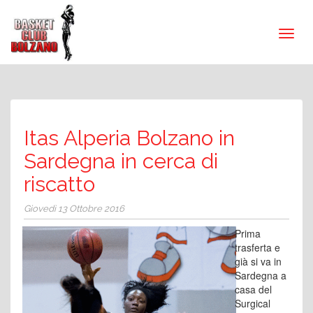
Itas Alperia Bolzano in
Sardegna in cerca di
riscatto
Giovedì 13 Ottobre 2016
Prima
trasferta e
già si va in
Sardegna a
casa del
Surgical