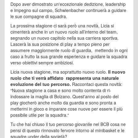
Dopo aver dimostrato un'eccezionale dedizione, leadership
e impegno sul campo, Schwienbacher continuerà a guidare
le sue compagne di squadra.
La prossima stagione ci sarà però una novità, Licia si
cimenterà anche in un nuovo ruolo all’interno del team,
segnando un nuovo capitolo nella sua carriera sportiva.
Lascerà la sua posizione di play a tempo pieno per
assumere maggiormente ruolo di guardia, mettendo in ogni
caso a frutto la sua grande esperienza e guidare la squadra
verso obiettivi sempre ambiziosi.
Licia nuova stagione, ma soprattutto nuovo ruolo.
Il nuovo
ruolo che ti verrà affidato rappresenta una naturale
evoluzione del tuo percorso.
Raccontaci questa novità:
“Nuova stagione a casa e sono molto contenta di ri-
indossare la maglia di Bolzano. Quest'anno al posto del
play giocherò anche molto da guardia e sono pronta a
mettermi in gioco e imparare cose nuove per essere il più
possibile utile per la squadra.“
Tu che hai chiuso il tuo percorso giovanile nel BCB cosa ne
pensi di questo rinnovato fervore intorno al minibasket e le
squadre under della società?