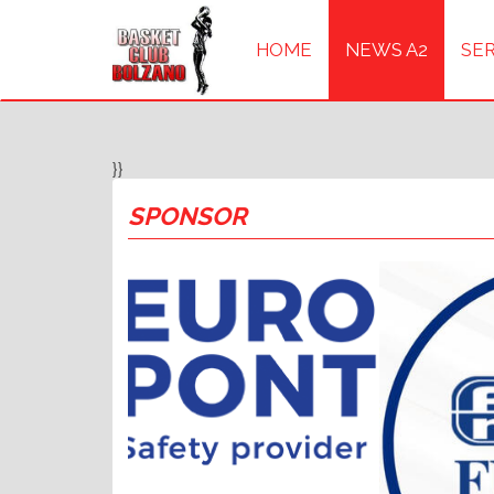
HOME
NEWS A2
SER
}}
SPONSOR