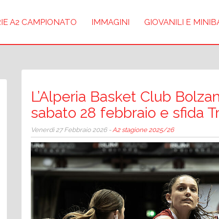
IE A2 CAMPIONATO
IMMAGINI
GIOVANILI E MINI
L’Alperia Basket Club Bolzan
sabato 28 febbraio e sfida T
Venerdì 27 Febbraio 2026 -
A2 stagione 2025/26