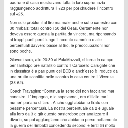
padrone di casa mostravano tutta la loro supremazia
raggiungendo addirittura il +23 per poi chiudere l’incontro
sul +25.
Non solo problemi al tiro ma male anche sotto canestro con
30 rimbalzi totali contro i 50 del Geas. Certamente non
doveva essere questa la partita da vincere, ma ripensando
ai troppi punti persi lungo il recente cammino e alle
percentuali davvero basse al tiro, le preoccupazioni non
sono poche.
Giovedì sera, alle 20:30 al PalaMazzali, si torna in campo
per l’anticipo pre natalizio contro il Carosello Carugate che
in classifica è a pari punti del BCB e anch’esso è reduce da
una brutta sconfitta nello scontro in casa contro il Vicenza
(38-62).
Coach Travaglini: “Continua la serie del non facciamo mai
canestro. L' impegno, e lo sapevamo , era difficile ma i
numeri parlano chiaro . Anche oggi abbiamo tirato con
pessime percentuali. La nostra percentuale da 2 è uguale
alla loro da 3 e già questo basterebbe per analizzare il
divario, se poi aggiungiamo che abbiamo perso nettamente
la guerra dei rimbalzi concedendo secondi e terzi tiri molto