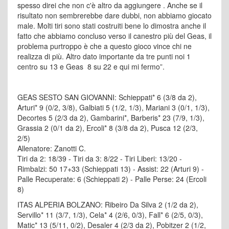
spesso direi che non c'è altro da aggiungere . Anche se il
risultato non sembrerebbe dare dubbi, non abbiamo giocato
male. Molti tiri sono stati costruiti bene lo dimostra anche il
fatto che abbiamo concluso verso il canestro più del Geas, il
problema purtroppo è che a questo gioco vince chi ne
realizza di più. Altro dato importante da tre punti noi 1
centro su 13 e Geas 8 su 22 e qui mi fermo”.
GEAS SESTO SAN GIOVANNI: Schieppati* 6 (3/8 da 2),
Arturi* 9 (0/2, 3/8), Galbiati 5 (1/2, 1/3), Mariani 3 (0/1, 1/3),
Decortes 5 (2/3 da 2), Gambarini*, Barberis* 23 (7/9, 1/3),
Grassia 2 (0/1 da 2), Ercoli* 8 (3/8 da 2), Pusca 12 (2/3,
2/5)
Allenatore: Zanotti C.
Tiri da 2: 18/39 - Tiri da 3: 8/22 - Tiri Liberi: 13/20 -
Rimbalzi: 50 17+33 (Schieppati 13) - Assist: 22 (Arturi 9) -
Palle Recuperate: 6 (Schieppati 2) - Palle Perse: 24 (Ercoli
8)
ITAS ALPERIA BOLZANO: Ribeiro Da Silva 2 (1/2 da 2),
Servillo* 11 (3/7, 1/3), Cela* 4 (2/6, 0/3), Fall* 6 (2/5, 0/3),
Matic* 13 (5/11, 0/2), Desaler 4 (2/3 da 2), Pobitzer 2 (1/2,