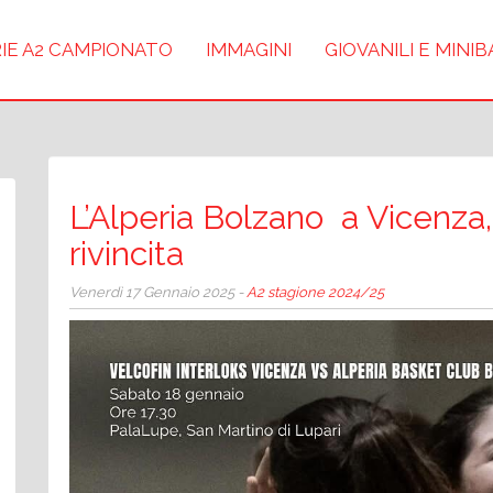
IE A2 CAMPIONATO
IMMAGINI
GIOVANILI E MINI
L’Alperia Bolzano a Vicenza,
rivincita
Venerdì 17 Gennaio 2025 -
A2 stagione 2024/25