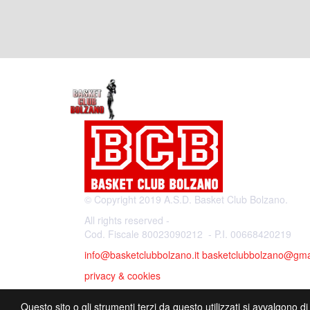
© Copyright 2019 A.S.D. Basket Club Bolzano.
All rights reserved -
Cod. Fiscale 80023090212 - P.I. 00668420219
info@basketclubbolzano.it
basketclubbolzano@gma
privacy & cookies
Questo sito o gli strumenti terzi da questo utilizzati si avvalgono di