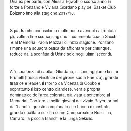
Una ex per parte, con Alessia Egwoh lo scorso anno in
forze a Ponzano e Viviana Giordano play del Basket Club
Bolzano fino alla stagione 2017/18.
Squadra che conosciamo molto bene avendola affrontata
più volte a fine scorsa stagione – commenta coach Sacchi -
e al Memorial Paola Mazzali di inizio stagione. Ponzano
rimane una squadra ostica da affrontare per chiunque,
reduce dalla sconfitta di Udine solo negli ultimi secondi.
All'esperienza di capitan Giordano, si sono aggiunte la star
Brunelli (fresca vincitrice del girone sud a Faenza), grande
tiratrice e leader, il ritorno da Vicenza di Gobbo e
soprattutto il loro centro olandese, vera e propria
dominatrice dell'area colorata, già vista a settembre al
Memorial. Con loro le solite giovani del vivaio Reyer, ormai
da 3 anni in questo campionato che hanno dimostrato
grande qualità e solidità come Camporeale e Rescifina,
Carraro, la piccola Bianchi e la lunga Sekulic.