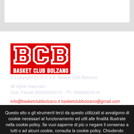
© Copyright 2019 A.S.D. Basket Club Bolzano.
All rights reserved -
Cod. Fiscale 80023090212 - P.I. 00668420219
info@basketclubbolzano.it
basketclubbolzano@gmail.com
privacy & cookies
Questo sito o gli strumenti terzi da questo utilizzati si avvalgono di
cookie necessari al funzionamento ed utili alle finalità illustrate
nella cookie policy. Se vuoi saperne di più o negare il consenso a
tutti o ad alcuni cookie, consulta la cookie policy. Chiudendo