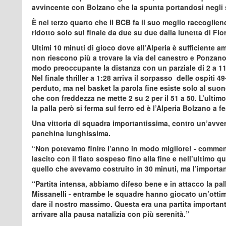
avvincente con Bolzano che la spunta portandosi negli s
È nel terzo quarto che il BCB fa il suo meglio raccoglie
ridotto solo sul finale da due su due dalla lunetta di Fior
Ultimi 10 minuti di gioco dove all’Alperia è sufficiente a
non riescono più a trovare la via del canestro e Ponzano
modo preoccupante la distanza con un parziale di 2 a 11,
Nel finale thriller a 1:28 arriva il sorpasso delle ospiti
perduto, ma nel basket la parola fine esiste solo al suon
che con freddezza ne mette 2 su 2 per il 51 a 50. L’ultim
la palla però si ferma sul ferro ed è l’Alperia Bolzano a f
Una vittoria di squadra importantissima, contro un’avversa
panchina lunghissima.
“Non potevamo finire l’anno in modo migliore! - comment
lascito con il fiato sospeso fino alla fine e nell’ultimo q
quello che avevamo costruito in 30 minuti, ma l’important
“Partita intensa, abbiamo difeso bene e in attacco la pall
Missanelli - entrambe le squadre hanno giocato un’otti
dare il nostro massimo. Questa era una partita importanti
arrivare alla pausa natalizia con più serenità.”