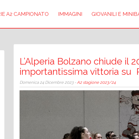
IE A2 CAMPIONATO
IMMAGINI
GIOVANILI E MINI
L’Alperia Bolzano chiude il 
importantissima vittoria su
Domenica 24 Dicembre 2023 -
A2 stagione 2023/24