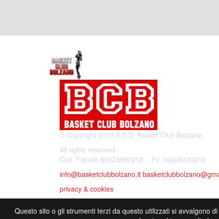
© Copyright 2019 A.S.D. Basket Club Bolzano.
All rights reserved -
Cod. Fiscale 80023090212 - P.I. 00668420219
info@basketclubbolzano.it
basketclubbolzano@gma
privacy & cookies
Questo sito o gli strumenti terzi da questo utilizzati si avvalgono di