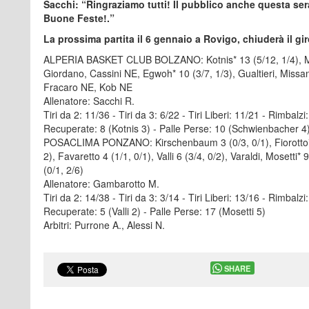
Sacchi: “Ringraziamo tutti! Il pubblico anche questa se
Buone Feste!.”
La prossima partita il 6 gennaio a Rovigo, chiuderà il gi
ALPERIA BASKET CLUB BOLZANO: Kotnis* 13 (5/12, 1/4), Ma
Giordano, Cassini NE, Egwoh* 10 (3/7, 1/3), Gualtieri, Missanel
Fracaro NE, Kob NE
Allenatore: Sacchi R.
Tiri da 2: 11/36 - Tiri da 3: 6/22 - Tiri Liberi: 11/21 - Rimbalz
Recuperate: 8 (Kotnis 3) - Palle Perse: 10 (Schwienbacher 4
POSACLIMA PONZANO: Kirschenbaum 3 (0/3, 0/1), Fiorotto* 4
2), Favaretto 4 (1/1, 0/1), Valli 6 (3/4, 0/2), Varaldi, Mosetti* 9
(0/1, 2/6)
Allenatore: Gambarotto M.
Tiri da 2: 14/38 - Tiri da 3: 3/14 - Tiri Liberi: 13/16 - Rimbalzi
Recuperate: 5 (Valli 2) - Palle Perse: 17 (Mosetti 5)
Arbitri: Purrone A., Alessi N.
SHARE