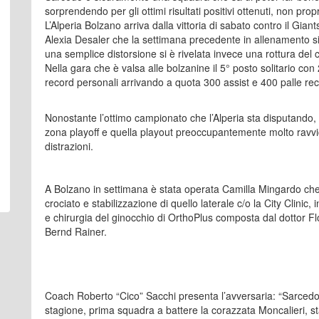
sorprendendo per gli ottimi risultati positivi ottenuti, non propr
L’Alperia Bolzano arriva dalla vittoria di sabato contro il G
Alexia Desaler che la settimana precedente in allenamento si
una semplice distorsione si è rivelata invece una rottura del c
Nella gara che è valsa alle bolzanine il 5° posto solitario con 
record personali arrivando a quota 300 assist e 400 palle re
Nonostante l’ottimo campionato che l’Alperia sta disputando, 
zona playoff e quella playout preoccupantemente molto ravvi
distrazioni.
A Bolzano in settimana è stata operata Camilla Mingardo che 
crociato e stabilizzazione di quello laterale c/o la City Clinic,
e chirurgia del ginocchio di OrthoPlus composta dal dottor Fl
Bernd Rainer.
Coach Roberto “Cico” Sacchi presenta l’avversaria: “Sarcedo 
stagione, prima squadra a battere la corazzata Moncalieri, sta