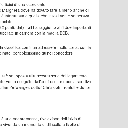
io tipici di una esordiente.
iants Marghera dove ha dovuto fare a meno anche di
 è infortunata e quella che inizialmente sembrava
rociato.
22 punti, Safy Fall ha raggiunto altri due importanti
cuperate in carriera con la maglia BCB.
la classifica continua ad essere molto corta, con la
cinate, pericolosissimo quindi concedersi
si è sottoposta alla ricostruzione del legamento
 intervento eseguito dall’equipe di ortopedia sportiva
orian Perwanger, dottor Christoph Frontull e dottor
è una neopromossa, rivelazione dell'inizio di
 vivendo un momento di difficoltà a livello di