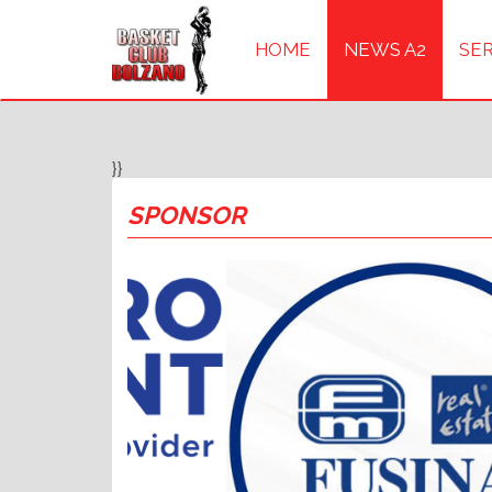
HOME
NEWS A2
SER
}}
SPONSOR