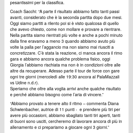
pesantissimi per la classifica.
Coach Sacchi: “A parte il risultato abbiamo fatto tanti passi
avanti, considerato che è la seconda partita dopo due mesi.
Oggi siamo partiti a rilento poi si è visto qualcosa di quello
che avevo chiesto, come non mollare e provare a rientrare.
Nella partita siamo rientrati più volte e anche a pochi minuto
dalla fine eravamo a meno 3 quando abbiamo avuto più
volte la palla per l’aggancio ma non siamo mai riusciti a
concretizzare. C’è stata la reazione, ci manca ancora il rimo
gara e abbiamo ancora qualche problema fisico, oggi
Giorgia l’abbiamo rischiata ma non è in condizioni oltre alle
altre da recuperare. Adesso parte il tour de force con gare
ogni tre giorni (mercoledì alle 19:30 ancora al PalaMazzali
vs Udine n.d.r).
Speriamo che oltre alla voglia arrivi anche qualche risultato
e perché abbiamo bisogno come l’aria di vincere.”
“Abbiamo provato a tenere alto il ritmo – commenta Diana
Schwienbacher, autrice di 11 punti - e prendere più tiri per
avere più occasioni, abbiamo sbagliato tanti tiri aperti, tanti
di buoni sono usciti, cercheremo di lavorare ancora di più in
allenamento e ci prepariamo a giocare ogni 3 giorni.”