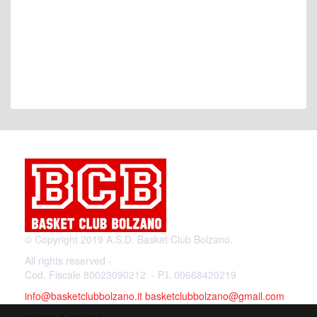
© Copyright 2019 A.S.D. Basket Club Bolzano.
All rights reserved -
Cod. Fiscale 80023090212 - P.I. 00668420219
info@basketclubbolzano.it
basketclubbolzano@gmail.com
privacy & cookies