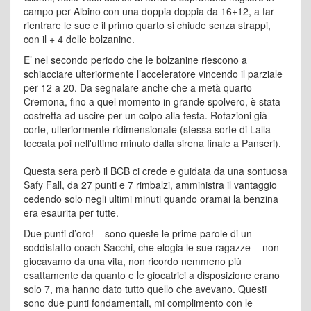
campo per Albino con una doppia doppia da 16+12, a far
rientrare le sue e il primo quarto si chiude senza strappi,
con il + 4 delle bolzanine.
E’ nel secondo periodo che le bolzanine riescono a
schiacciare ulteriormente l’acceleratore vincendo il parziale
per 12 a 20. Da segnalare anche che a metà quarto
Cremona, fino a quel momento in grande spolvero, è stata
costretta ad uscire per un colpo alla testa. Rotazioni già
corte, ulteriormente ridimensionate (stessa sorte di Lalla
toccata poi nell'ultimo minuto dalla sirena finale a Panseri).
Questa sera però il BCB ci crede e guidata da una sontuosa
Safy Fall, da 27 punti e 7 rimbalzi, amministra il vantaggio
cedendo solo negli ultimi minuti quando oramai la benzina
era esaurita per tutte.
Due punti d’oro! – sono queste le prime parole di un
soddisfatto coach Sacchi, che elogia le sue ragazze - non
giocavamo da una vita, non ricordo nemmeno più
esattamente da quanto e le giocatrici a disposizione erano
solo 7, ma hanno dato tutto quello che avevano. Questi
sono due punti fondamentali, mi complimento con le