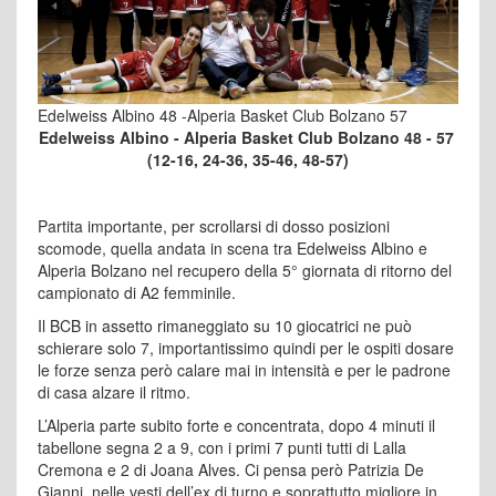
Edelweiss Albino 48 -Alperia Basket Club Bolzano 57
Edelweiss Albino - Alperia Basket Club Bolzano 48 - 57
(12-16, 24-36, 35-46, 48-57)
Partita importante, per scrollarsi di dosso posizioni
scomode, quella andata in scena tra Edelweiss Albino e
Alperia Bolzano nel recupero della 5° giornata di ritorno del
campionato di A2 femminile.
Il BCB in assetto rimaneggiato su 10 giocatrici ne può
schierare solo 7, importantissimo quindi per le ospiti dosare
le forze senza però calare mai in intensità e per le padrone
di casa alzare il ritmo.
L’Alperia parte subito forte e concentrata, dopo 4 minuti il
tabellone segna 2 a 9, con i primi 7 punti tutti di Lalla
Cremona e 2 di Joana Alves. Ci pensa però Patrizia De
Gianni, nelle vesti dell’ex di turno e soprattutto migliore in