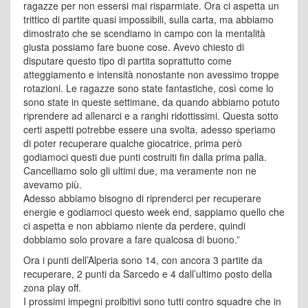
ragazze per non essersi mai risparmiate. Ora ci aspetta un
trittico di partite quasi impossibili, sulla carta, ma abbiamo
dimostrato che se scendiamo in campo con la mentalità
giusta possiamo fare buone cose. Avevo chiesto di
disputare questo tipo di partita soprattutto come
atteggiamento e intensità nonostante non avessimo troppe
rotazioni. Le ragazze sono state fantastiche, così come lo
sono state in queste settimane, da quando abbiamo potuto
riprendere ad allenarci e a ranghi ridottissimi. Questa sotto
certi aspetti potrebbe essere una svolta, adesso speriamo
di poter recuperare qualche giocatrice, prima però
godiamoci questi due punti costruiti fin dalla prima palla.
Cancelliamo solo gli ultimi due, ma veramente non ne
avevamo più.
Adesso abbiamo bisogno di riprenderci per recuperare
energie e godiamoci questo week end, sappiamo quello che
ci aspetta e non abbiamo niente da perdere, quindi
dobbiamo solo provare a fare qualcosa di buono.”
Ora i punti dell’Alperia sono 14, con ancora 3 partite da
recuperare, 2 punti da Sarcedo e 4 dall’ultimo posto della
zona play off.
I prossimi impegni proibitivi sono tutti contro squadre che in