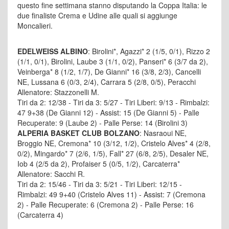
questo fine settimana stanno disputando la Coppa Italia: le
due finaliste Crema e Udine alle quali si aggiunge
Moncalieri.
EDELWEISS ALBINO
: Birolini*, Agazzi* 2 (1/5, 0/1), Rizzo 2
(1/1, 0/1), Birolini, Laube 3 (1/1, 0/2), Panseri* 6 (3/7 da 2),
Veinberga* 8 (1/2, 1/7), De Gianni* 16 (3/8, 2/3), Cancelli
NE, Lussana 6 (0/3, 2/4), Carrara 5 (2/8, 0/5), Peracchi
Allenatore: Stazzonelli M.
Tiri da 2: 12/38 - Tiri da 3: 5/27 - Tiri Liberi: 9/13 - Rimbalzi:
47 9+38 (De Gianni 12) - Assist: 15 (De Gianni 5) - Palle
Recuperate: 9 (Laube 2) - Palle Perse: 14 (Birolini 3)
ALPERIA BASKET CLUB BOLZANO
: Nasraoui NE,
Broggio NE, Cremona* 10 (3/12, 1/2), Cristelo Alves* 4 (2/8,
0/2), Mingardo* 7 (2/6, 1/5), Fall* 27 (6/8, 2/5), Desaler NE,
Iob 4 (2/5 da 2), Profaiser 5 (0/5, 1/2), Carcaterra*
Allenatore: Sacchi R.
Tiri da 2: 15/46 - Tiri da 3: 5/21 - Tiri Liberi: 12/15 -
Rimbalzi: 49 9+40 (Cristelo Alves 11) - Assist: 7 (Cremona
2) - Palle Recuperate: 6 (Cremona 2) - Palle Perse: 16
(Carcaterra 4)