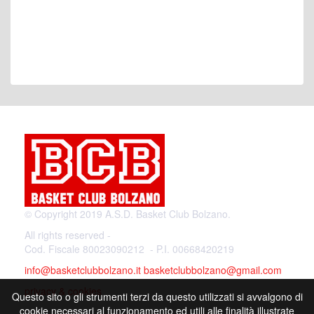
© Copyright 2019 A.S.D. Basket Club Bolzano.
All rights reserved -
Cod. Fiscale 80023090212 - P.I. 00668420219
info@basketclubbolzano.it
basketclubbolzano@gmail.com
privacy & cookies
Questo sito o gli strumenti terzi da questo utilizzati si avvalgono di
cookie necessari al funzionamento ed utili alle finalità illustrate