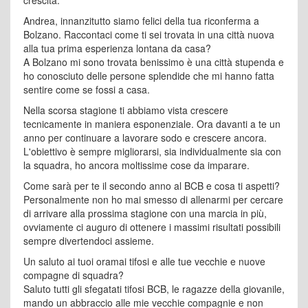
Andrea, innanzitutto siamo felici della tua riconferma a
Bolzano. Raccontaci come ti sei trovata in una città nuova
alla tua prima esperienza lontana da casa?
A Bolzano mi sono trovata benissimo è una città stupenda e
ho conosciuto delle persone splendide che mi hanno fatta
sentire come se fossi a casa.
Nella scorsa stagione ti abbiamo vista crescere
tecnicamente in maniera esponenziale. Ora davanti a te un
anno per continuare a lavorare sodo e crescere ancora.
L'obiettivo è sempre migliorarsi, sia individualmente sia con
la squadra, ho ancora moltissime cose da imparare.
Come sarà per te il secondo anno al BCB e cosa ti aspetti?
Personalmente non ho mai smesso di allenarmi per cercare
di arrivare alla prossima stagione con una marcia in più,
ovviamente ci auguro di ottenere i massimi risultati possibili
sempre divertendoci assieme.
Un saluto ai tuoi oramai tifosi e alle tue vecchie e nuove
compagne di squadra?
Saluto tutti gli sfegatati tifosi BCB, le ragazze della giovanile,
mando un abbraccio alle mie vecchie compagnie e non