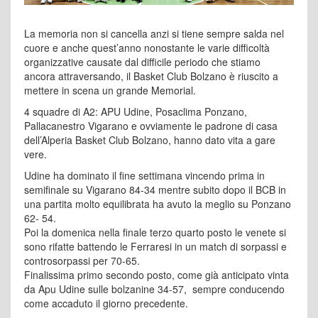
La memoria non si cancella anzi si tiene sempre salda nel
cuore e anche quest’anno nonostante le varie difficoltà
organizzative causate dal difficile periodo che stiamo
ancora attraversando, il Basket Club Bolzano è riuscito a
mettere in scena un grande Memorial.
4 squadre di A2: APU Udine, Posaclima Ponzano,
Pallacanestro Vigarano e ovviamente le padrone di casa
dell’Alperia Basket Club Bolzano, hanno dato vita a gare
vere.
Udine ha dominato il fine settimana vincendo prima in
semifinale su Vigarano 84-34 mentre subito dopo il BCB in
una partita molto equilibrata ha avuto la meglio su Ponzano
62- 54.
Poi la domenica nella finale terzo quarto posto le venete si
sono rifatte battendo le Ferraresi in un match di sorpassi e
controsorpassi per 70-65.
Finalissima primo secondo posto, come già anticipato vinta
da Apu Udine sulle bolzanine 34-57, sempre conducendo
come accaduto il giorno precedente.