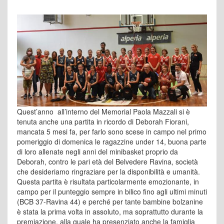
Quest’anno all’interno del Memorial Paola Mazzali si è
tenuta anche una partita in ricordo di Deborah Fiorani,
mancata 5 mesi fa, per farlo sono scese in campo nel primo
pomeriggio di domenica le ragazzine under 14, buona parte
di loro allenate negli anni del minibasket proprio da
Deborah, contro le pari età del Belvedere Ravina, società
che desideriamo ringraziare per la disponibilità e umanità.
Questa partita è risultata particolarmente emozionante, in
campo per il punteggio sempre in bilico fino agli ultimi minuti
(BCB 37-Ravina 44) e perché per tante bambine bolzanine
è stata la prima volta in assoluto, ma soprattutto durante la
premiazione, alla quale ha presenziato anche la famiglia