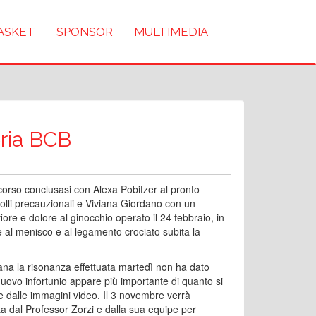
BASKET
SPONSOR
MULTIMEDIA
eria BCB
scorso conclusasi con Alexa Pobitzer al pronto
olli precauzionali e Viviana Giordano con un
ore e dolore al ginocchio operato il 24 febbraio, in
e al menisco e al legamento crociato subita la
ana la risonanza effettuata martedì non ha dato
nuovo infortunio appare più importante di quanto si
 dalle immagini video. Il 3 novembre verrà
a dal Professor Zorzi e dalla sua equipe per