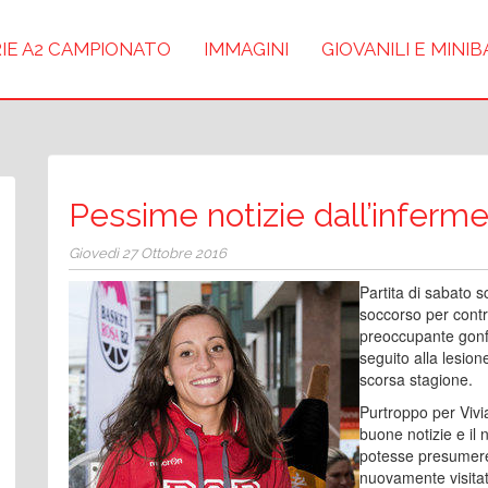
IE A2 CAMPIONATO
IMMAGINI
GIOVANILI E MINI
Pessime notizie dall’inferm
Giovedì 27 Ottobre 2016
Partita di sabato 
soccorso per contr
preoccupante gonfi
seguito alla lesion
scorsa stagione.
Purtroppo per Vivi
buone notizie e il 
potesse presumere
nuovamente visitat