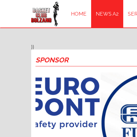
HOME
NEWS A2
SER
}}
SPONSOR