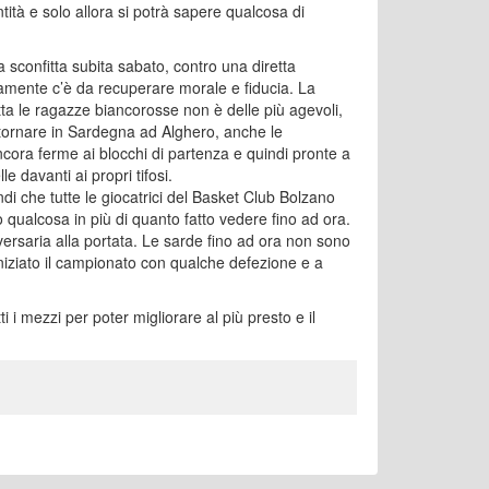
ntità e solo allora si potrà sapere qualcosa di
la sconfitta subita sabato, contro una diretta
amente c’è da recuperare morale e fiducia. La
tta le ragazze biancorosse non è delle più agevoli,
tornare in Sardegna ad Alghero, anche le
cora ferme ai blocchi di partenza e quindi pronte a
le davanti ai propri tifosi.
di che tutte le giocatrici del Basket Club Bolzano
qualcosa in più di quanto fatto vedere fino ad ora.
ersaria alla portata. Le sarde fino ad ora non sono
o iniziato il campionato con qualche defezione e a
 i mezzi per poter migliorare al più presto e il