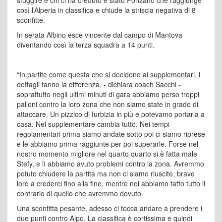
sfuggire e chi ci ha creduto è stato Ponzano che raggiunge
così l’Alperia in classifica e chiude la striscia negativa di 8
sconfitte.
In serata Albino esce vincente dal campo di Mantova
diventando così la terza squadra a 14 punti.
“In partite come questa che si decidono ai supplementari, i
dettagli fanno la differenza, - dichiara coach Sacchi -
soprattutto negli ultimi minuti di gara abbiamo perso troppi
palloni contro la loro zona che non siamo state in grado di
attaccare. Un pizzico di furbizia in più e potevamo portarla a
casa. Nel supplementare cambia tutto. Nei tempi
regolamentari prima siamo andate sotto poi ci siamo riprese
e le abbiamo prima raggiunte per poi superarle. Forse nel
nostro momento migliore nel quarto quarto si è fatta male
Stefy, e lì abbiamo avuto problemi contro la zona. Avremmo
potuto chiudere la partita ma non ci siamo riuscite, brave
loro a crederci fino alla fine, mentre noi abbiamo fatto tutto il
contrario di quello che avremmo dovuto.
Una sconfitta pesante, adesso ci tocca andare a prendere i
due punti contro Alpo. La classifica è cortissima e quindi