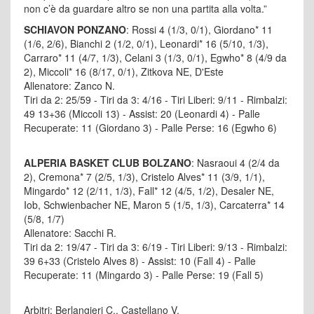
non c’è da guardare altro se non una partita alla volta.”
SCHIAVON PONZANO
: Rossi 4 (1/3, 0/1), Giordano* 11
(1/6, 2/6), Bianchi 2 (1/2, 0/1), Leonardi* 16 (5/10, 1/3),
Carraro* 11 (4/7, 1/3), Celani 3 (1/3, 0/1), Egwho* 8 (4/9 da
2), Miccoli* 16 (8/17, 0/1), Zitkova NE, D'Este
Allenatore: Zanco N.
Tiri da 2: 25/59 - Tiri da 3: 4/16 - Tiri Liberi: 9/11 - Rimbalzi:
49 13+36 (Miccoli 13) - Assist: 20 (Leonardi 4) - Palle
Recuperate: 11 (Giordano 3) - Palle Perse: 16 (Egwho 6)
ALPERIA BASKET CLUB BOLZANO
: Nasraoui 4 (2/4 da
2), Cremona* 7 (2/5, 1/3), Cristelo Alves* 11 (3/9, 1/1),
Mingardo* 12 (2/11, 1/3), Fall* 12 (4/5, 1/2), Desaler NE,
Iob, Schwienbacher NE, Maron 5 (1/5, 1/3), Carcaterra* 14
(5/8, 1/7)
Allenatore: Sacchi R.
Tiri da 2: 19/47 - Tiri da 3: 6/19 - Tiri Liberi: 9/13 - Rimbalzi:
39 6+33 (Cristelo Alves 8) - Assist: 10 (Fall 4) - Palle
Recuperate: 11 (Mingardo 3) - Palle Perse: 19 (Fall 5)
Arbitri: Berlangieri C., Castellano V.