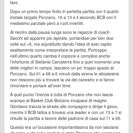
fare.
Dopo un primo tempo finito in perfetta partita con il quarto
iniziale targato Ponzano, 16 a 13 e il secondo BCB con il
medesimo parziale però a ruoli invertiti.
Al rientro dalla pausa lunga sono le ragazze di coach
Sacchi ad apparire più ispirate, portandosi per ben due
volte sul +9, ma soprattutto dando l’idea di aver capito
esattamente come interpretare la partita. Purtroppo
nell’ultimo quarto cambia il copione e complice anche
l’infortunio di Stefania Carcaterra fino a quel momento una
delle migliori in campo, lasciano un po’ troppo spazio al
Ponzano. Sul 61 a 68 a 6 minuti dalla sirena le altoatesine
non riescono più a trovare la via del canestro e si fanno
rimontare e portare all’over time.
A quel punto l’inerzia è tutta di Ponzano che non lascia
scampo al Basket Club Bolzano incapace di reagire,
Giordano traccia la strada alle compagne e dirige il gioco,
mentre il BCB fatica a trovare una leader e con un 13 a 7 si
chiude la partita a favore delle padrone di casa sul 71 a 65.
Questa era un’occasione importantissima da non lasciarsi