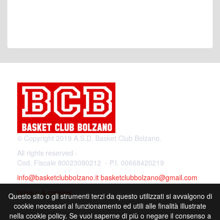
© Copyright 2019 A.S.D. Basket Club Bolzano.
All rights reserved -
Cod. Fiscale 80023090212 - P.I. 00668420219
info@basketclubbolzano.it
basketclubbolzano@gmail.com
privacy & cookies
Questo sito o gli strumenti terzi da questo utilizzati si avvalgono di
cookie necessari al funzionamento ed utili alle finalità illustrate
nella cookie policy. Se vuoi saperne di più o negare il consenso a