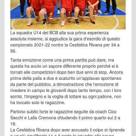
La squadra U14 del BCB alla sua prima esperienza
assoluta insieme, si aggiudica la gara d'esordio di questo
campionato 2021-22 contro la Cestistica Rivana per 34 a
56.
Tanta emozione come una prima partita può dare, ma
questa ha avuto un sapore differente proprio perché si è
tornati alle competizioni dopo ben due anni di stop. Ancora
prima della palla a due è scaturito un'applauso spontaneo
da parte del pubblico, a dimostrazione che l'emozione di
rivedere in campo le giovanili dopo tanto tempo, con i loro
sorrisi, l'impegno e la voglia di lottare su ogni pallone, non
ha toccato solo le ragazzine.
Partono subito forte le ragazzine seguite da coach Cico
Sacchi e Lalla Cremona chiudendo il primo quarto sul 2 a
18.
La Cestistica Rivana dopo aver accusato il colpo si riprende
e un più equilibrato 11 a 6 porta le squadre alla pausa