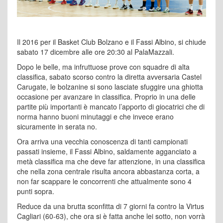
Il 2016 per il Basket Club Bolzano e il Fassi Albino, si chiude
sabato 17 dicembre alle ore 20:30 al PalaMazzali.
Dopo le belle, ma infruttuose prove con squadre di alta
classifica, sabato scorso contro la diretta avversaria Castel
Carugate, le bolzanine si sono lasciate sfuggire una ghiotta
occasione per avanzare in classifica. Proprio in una delle
partite più importanti è mancato l’apporto di giocatrici che di
norma hanno buoni minutaggi e che invece erano
sicuramente in serata no.
Ora arriva una vecchia conoscenza di tanti campionati
passati insieme, il Fassi Albino, saldamente agganciato a
metà classifica ma che deve far attenzione, in una classifica
che nella zona centrale risulta ancora abbastanza corta, a
non far scappare le concorrenti che attualmente sono 4
punti sopra.
Reduce da una brutta sconfitta di 7 giorni fa contro la Virtus
Cagliari (60-63), che ora si è fatta anche lei sotto, non vorrà