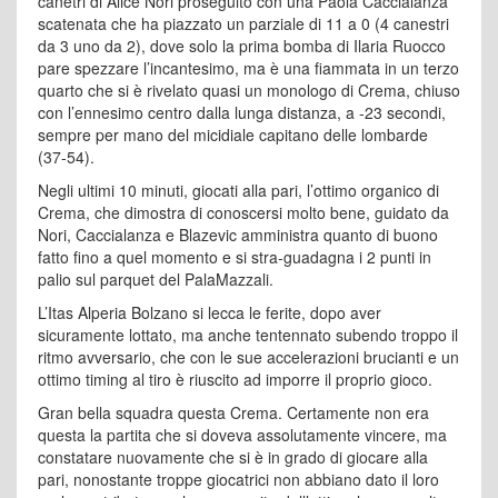
canetri di Alice Nori proseguito con una Paola Caccialanza
scatenata che ha piazzato un parziale di 11 a 0 (4 canestri
da 3 uno da 2), dove solo la prima bomba di Ilaria Ruocco
pare spezzare l’incantesimo, ma è una fiammata in un terzo
quarto che si è rivelato quasi un monologo di Crema, chiuso
con l’ennesimo centro dalla lunga distanza, a -23 secondi,
sempre per mano del micidiale capitano delle lombarde
(37-54).
Negli ultimi 10 minuti, giocati alla pari, l’ottimo organico di
Crema, che dimostra di conoscersi molto bene, guidato da
Nori, Caccialanza e Blazevic amministra quanto di buono
fatto fino a quel momento e si stra-guadagna i 2 punti in
palio sul parquet del PalaMazzali.
L’Itas Alperia Bolzano si lecca le ferite, dopo aver
sicuramente lottato, ma anche tentennato subendo troppo il
ritmo avversario, che con le sue accelerazioni brucianti e un
ottimo timing al tiro è riuscito ad imporre il proprio gioco.
Gran bella squadra questa Crema. Certamente non era
questa la partita che si doveva assolutamente vincere, ma
constatare nuovamente che si è in grado di giocare alla
pari, nonostante troppe giocatrici non abbiano dato il loro