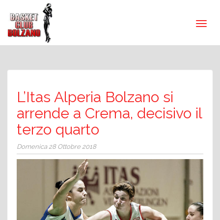
L’Itas Alperia Bolzano si
arrende a Crema, decisivo il
terzo quarto
Domenica 28 Ottobre 2018