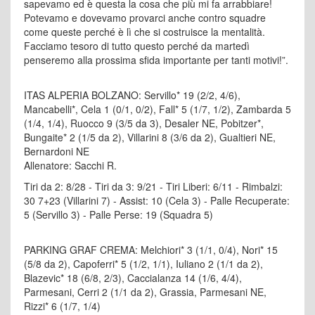
sapevamo ed è questa la cosa che più mi fa arrabbiare!
Potevamo e dovevamo provarci anche contro squadre
come queste perché è lì che si costruisce la mentalità.
Facciamo tesoro di tutto questo perché da martedì
penseremo alla prossima sfida importante per tanti motivi!”.
ITAS ALPERIA BOLZANO: Servillo* 19 (2/2, 4/6),
Mancabelli*, Cela 1 (0/1, 0/2), Fall* 5 (1/7, 1/2), Zambarda 5
(1/4, 1/4), Ruocco 9 (3/5 da 3), Desaler NE, Pobitzer*,
Bungaite* 2 (1/5 da 2), Villarini 8 (3/6 da 2), Gualtieri NE,
Bernardoni NE
Allenatore: Sacchi R.
Tiri da 2: 8/28 - Tiri da 3: 9/21 - Tiri Liberi: 6/11 - Rimbalzi:
30 7+23 (Villarini 7) - Assist: 10 (Cela 3) - Palle Recuperate:
5 (Servillo 3) - Palle Perse: 19 (Squadra 5)
PARKING GRAF CREMA: Melchiori* 3 (1/1, 0/4), Nori* 15
(5/8 da 2), Capoferri* 5 (1/2, 1/1), Iuliano 2 (1/1 da 2),
Blazevic* 18 (6/8, 2/3), Caccialanza 14 (1/6, 4/4),
Parmesani, Cerri 2 (1/1 da 2), Grassia, Parmesani NE,
Rizzi* 6 (1/7, 1/4)