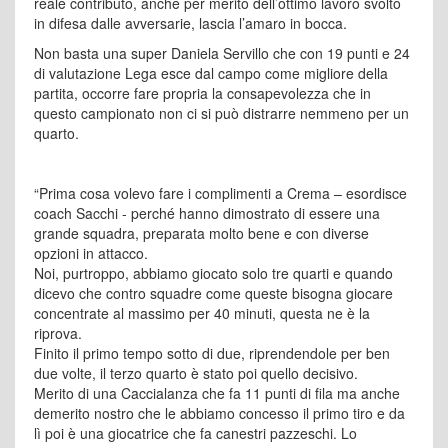
reale contributo, anche per merito dell’ottimo lavoro svolto
in difesa dalle avversarie, lascia l’amaro in bocca.
Non basta una super Daniela Servillo che con 19 punti e 24
di valutazione Lega esce dal campo come migliore della
partita, occorre fare propria la consapevolezza che in
questo campionato non ci si può distrarre nemmeno per un
quarto.
“Prima cosa volevo fare i complimenti a Crema – esordisce
coach Sacchi - perché hanno dimostrato di essere una
grande squadra, preparata molto bene e con diverse
opzioni in attacco.
Noi, purtroppo, abbiamo giocato solo tre quarti e quando
dicevo che contro squadre come queste bisogna giocare
concentrate al massimo per 40 minuti, questa ne è la
riprova.
Finito il primo tempo sotto di due, riprendendole per ben
due volte, il terzo quarto è stato poi quello decisivo.
Merito di una Caccialanza che fa 11 punti di fila ma anche
demerito nostro che le abbiamo concesso il primo tiro e da
lì poi è una giocatrice che fa canestri pazzeschi. Lo