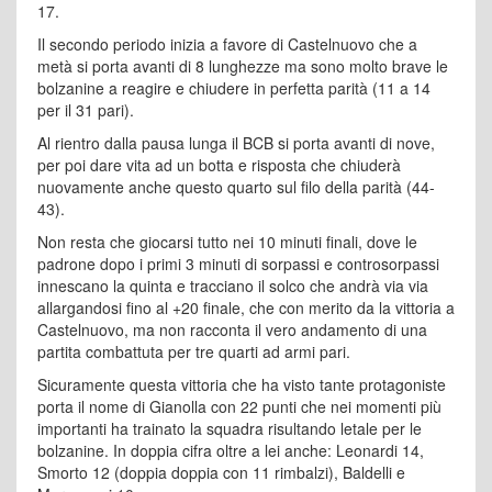
17.
Il secondo periodo inizia a favore di Castelnuovo che a
metà si porta avanti di 8 lunghezze ma sono molto brave le
bolzanine a reagire e chiudere in perfetta parità (11 a 14
per il 31 pari).
Al rientro dalla pausa lunga il BCB si porta avanti di nove,
per poi dare vita ad un botta e risposta che chiuderà
nuovamente anche questo quarto sul filo della parità (44-
43).
Non resta che giocarsi tutto nei 10 minuti finali, dove le
padrone dopo i primi 3 minuti di sorpassi e controsorpassi
innescano la quinta e tracciano il solco che andrà via via
allargandosi fino al +20 finale, che con merito da la vittoria a
Castelnuovo, ma non racconta il vero andamento di una
partita combattuta per tre quarti ad armi pari.
Sicuramente questa vittoria che ha visto tante protagoniste
porta il nome di Gianolla con 22 punti che nei momenti più
importanti ha trainato la squadra risultando letale per le
bolzanine. In doppia cifra oltre a lei anche: Leonardi 14,
Smorto 12 (doppia doppia con 11 rimbalzi), Baldelli e