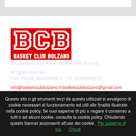
© Copyright 2019 A.S.D. Basket Club Bolzano.
All rights reserved -
Cod. Fiscale 80023090212 - P.I. 00668420219
info@basketclubbolzano.it
basketclubbolzano@gmail.com
privacy & cookies
Questo sito o gli strumenti terzi da questo utilizzati si avvalgono di
cookie necessari al funzionamento ed utili alle finalità illustrate
nella cookie policy. Se vuoi saperne di più o negare il consenso a
tutti o ad alcuni cookie, consulta la cookie policy. Chiudendo
Powered by
questo banner acconsenti all'uso dei cookie.
Per saperne di
più
Chiudi