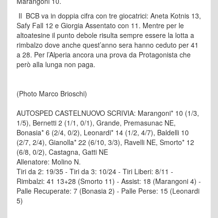
Marangoni 10.
Il BCB va in doppia cifra con tre giocatrici: Aneta Kotnis 13,
Safy Fall 12 e Giorgia Assentato con 11. Mentre per le
altoatesine il punto debole risulta sempre essere la lotta a
rimbalzo dove anche quest’anno sera hanno ceduto per 41
a 28. Per l’Alperia ancora una prova da Protagonista che
però alla lunga non paga.
(Photo Marco Brioschi)
AUTOSPED CASTELNUOVO SCRIVIA: Marangoni* 10 (1/3,
1/5), Bernetti 2 (1/1, 0/1), Grande, Premasunac NE,
Bonasia* 6 (2/4, 0/2), Leonardi* 14 (1/2, 4/7), Baldelli 10
(2/7, 2/4), Gianolla* 22 (6/10, 3/3), Ravelli NE, Smorto* 12
(6/8, 0/2), Castagna, Gatti NE
Allenatore: Molino N.
Tiri da 2: 19/35 - Tiri da 3: 10/24 - Tiri Liberi: 8/11 -
Rimbalzi: 41 13+28 (Smorto 11) - Assist: 18 (Marangoni 4) -
Palle Recuperate: 7 (Bonasia 2) - Palle Perse: 15 (Leonardi
5)