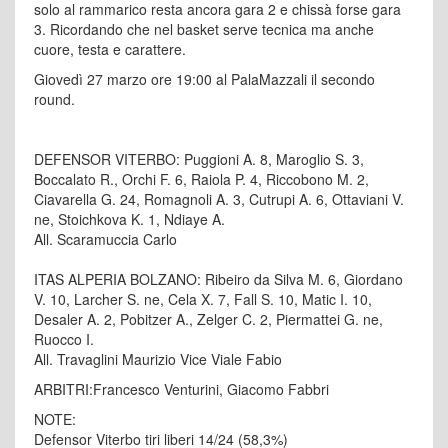
solo al rammarico resta ancora gara 2 e chissà forse gara
3. Ricordando che nel basket serve tecnica ma anche
cuore, testa e carattere.
Giovedì 27 marzo ore 19:00 al PalaMazzali il secondo
round.
DEFENSOR VITERBO: Puggioni A. 8, Maroglio S. 3,
Boccalato R., Orchi F. 6, Raiola P. 4, Riccobono M. 2,
Ciavarella G. 24, Romagnoli A. 3, Cutrupi A. 6, Ottaviani V.
ne, Stoichkova K. 1, Ndiaye A.
All. Scaramuccia Carlo
ITAS ALPERIA BOLZANO: Ribeiro da Silva M. 6, Giordano
V. 10, Larcher S. ne, Cela X. 7, Fall S. 10, Matic I. 10,
Desaler A. 2, Pobitzer A., Zelger C. 2, Piermattei G. ne,
Ruocco I.
All. Travaglini Maurizio Vice Viale Fabio
ARBITRI:Francesco Venturini, Giacomo Fabbri
NOTE:
Defensor Viterbo tiri liberi 14/24 (58,3%)