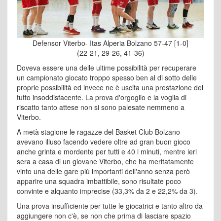
Defensor Viterbo- Itas Alperia Bolzano 57-47 [1-0]
(22-21, 29-26, 41-36)
Doveva essere una delle ultime possibilità per recuperare
un campionato giocato troppo spesso ben al di sotto delle
proprie possibilità ed invece ne è uscita una prestazione del
tutto insoddisfacente. La prova d'orgoglio e la voglia di
riscatto tanto attese non si sono palesate nemmeno a
Viterbo.
A metà stagione le ragazze del Basket Club Bolzano
avevano illuso facendo vedere oltre ad gran buon gioco
anche grinta e mordente per tutti e 40 i minuti, mentre ieri
sera a casa di un giovane Viterbo, che ha meritatamente
vinto una delle gare più importanti dell'anno senza però
apparire una squadra imbattibile, sono risultate poco
convinte e alquanto imprecise (33,3% da 2 e 22,2% da 3).
Una prova insufficiente per tutte le giocatrici e tanto altro da
aggiungere non c'è, se non che prima di lasciare spazio