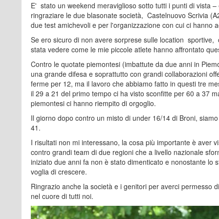
E' stato un weekend meraviglioso sotto tutti i punti di vista
ringraziare le due blasonate società, Castelnuovo Scrivia (A
due test amichevoli e per l'organizzazione con cui ci hanno a
Se ero sicuro di non avere sorprese sulle location sportive,
stata vedere come le mie piccole atlete hanno affrontato ques
Contro le quotate piemontesi (imbattute da due anni in Piem
una grande difesa e soprattutto con grandi collaborazioni o
ferme per 12, ma il lavoro che abbiamo fatto in questi tre mes
il 29 a 21 del primo tempo ci ha visto sconfitte per 60 a 37 ma
piemontesi ci hanno riempito di orgoglio.
Il giorno dopo contro un misto di under 16/14 di Broni, siamo
41.
I risultati non mi interessano, la cosa più importante è aver 
contro grandi team di due regioni che a livello nazionale sfo
iniziato due anni fa non è stato dimenticato e nonostante lo 
voglia di crescere.
Ringrazio anche la società e i genitori per averci permesso 
nel cuore di tutti noi.