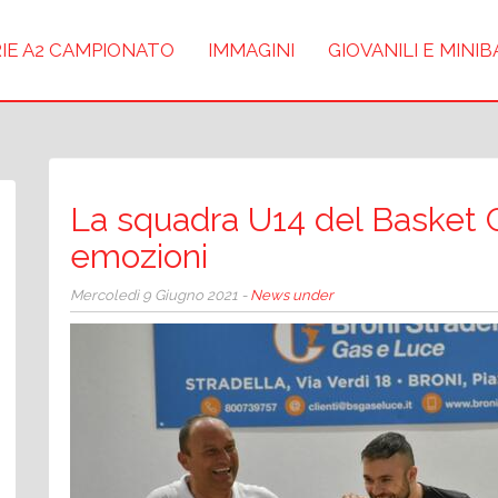
IE A2 CAMPIONATO
IMMAGINI
GIOVANILI E MINI
La squadra U14 del Basket 
emozioni
Mercoledì 9 Giugno 2021 -
News under