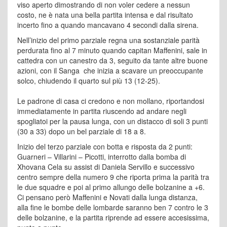
viso aperto dimostrando di non voler cedere a nessun
costo, ne è nata una bella partita intensa e dal risultato
incerto fino a quando mancavano 4 secondi dalla sirena.
Nell’inizio del primo parziale regna una sostanziale parità
perdurata fino al 7 minuto quando capitan Maffenini, sale in
cattedra con un canestro da 3, seguito da tante altre buone
azioni, con il Sanga che inizia a scavare un preoccupante
solco, chiudendo il quarto sul più 13 (12-25).
Le padrone di casa ci credono e non mollano, riportandosi
immediatamente in partita riuscendo ad andare negli
spogliatoi per la pausa lunga, con un distacco di soli 3 punti
(30 a 33) dopo un bel parziale di 18 a 8.
Inizio del terzo parziale con botta e risposta da 2 punti:
Guarneri – Villarini – Picotti, interrotto dalla bomba di
Xhovana Cela su assist di Daniela Servillo e successivo
centro sempre della numero 9 che riporta prima la parità tra
le due squadre e poi al primo allungo delle bolzanine a +6.
Ci pensano però Maffenini e Novati dalla lunga distanza,
alla fine le bombe delle lombarde saranno ben 7 contro le 3
delle bolzanine, e la partita riprende ad essere accesissima,