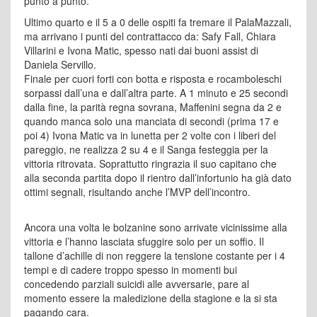
punto a punto.
Ultimo quarto e il 5 a 0 delle ospiti fa tremare il PalaMazzali,
ma arrivano i punti del contrattacco da: Safy Fall, Chiara
Villarini e Ivona Matic, spesso nati dai buoni assist di
Daniela Servillo.
Finale per cuori forti con botta e risposta e rocamboleschi
sorpassi dall’una e dall’altra parte. A 1 minuto e 25 secondi
dalla fine, la parità regna sovrana, Maffenini segna da 2 e
quando manca solo una manciata di secondi (prima 17 e
poi 4) Ivona Matic va in lunetta per 2 volte con i liberi del
pareggio, ne realizza 2 su 4 e il Sanga festeggia per la
vittoria ritrovata. Soprattutto ringrazia il suo capitano che
alla seconda partita dopo il rientro dall’infortunio ha già dato
ottimi segnali, risultando anche l’MVP dell’incontro.
Ancora una volta le bolzanine sono arrivate vicinissime alla
vittoria e l’hanno lasciata sfuggire solo per un soffio. Il
tallone d’achille di non reggere la tensione costante per i 4
tempi e di cadere troppo spesso in momenti bui
concedendo parziali suicidi alle avversarie, pare al
momento essere la maledizione della stagione e la si sta
pagando cara.