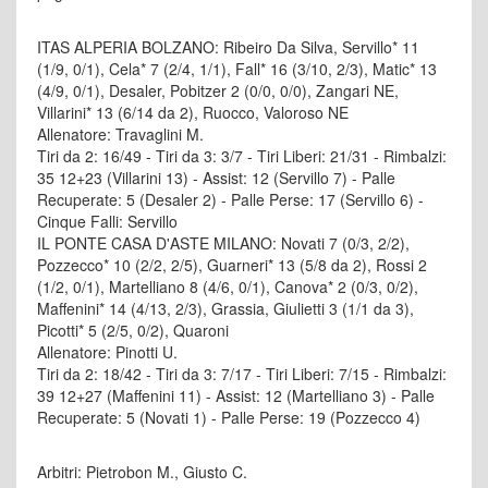
ITAS ALPERIA BOLZANO: Ribeiro Da Silva, Servillo* 11
(1/9, 0/1), Cela* 7 (2/4, 1/1), Fall* 16 (3/10, 2/3), Matic* 13
(4/9, 0/1), Desaler, Pobitzer 2 (0/0, 0/0), Zangari NE,
Villarini* 13 (6/14 da 2), Ruocco, Valoroso NE
Allenatore: Travaglini M.
Tiri da 2: 16/49 - Tiri da 3: 3/7 - Tiri Liberi: 21/31 - Rimbalzi:
35 12+23 (Villarini 13) - Assist: 12 (Servillo 7) - Palle
Recuperate: 5 (Desaler 2) - Palle Perse: 17 (Servillo 6) -
Cinque Falli: Servillo
IL PONTE CASA D'ASTE MILANO: Novati 7 (0/3, 2/2),
Pozzecco* 10 (2/2, 2/5), Guarneri* 13 (5/8 da 2), Rossi 2
(1/2, 0/1), Martelliano 8 (4/6, 0/1), Canova* 2 (0/3, 0/2),
Maffenini* 14 (4/13, 2/3), Grassia, Giulietti 3 (1/1 da 3),
Picotti* 5 (2/5, 0/2), Quaroni
Allenatore: Pinotti U.
Tiri da 2: 18/42 - Tiri da 3: 7/17 - Tiri Liberi: 7/15 - Rimbalzi:
39 12+27 (Maffenini 11) - Assist: 12 (Martelliano 3) - Palle
Recuperate: 5 (Novati 1) - Palle Perse: 19 (Pozzecco 4)
Arbitri: Pietrobon M., Giusto C.