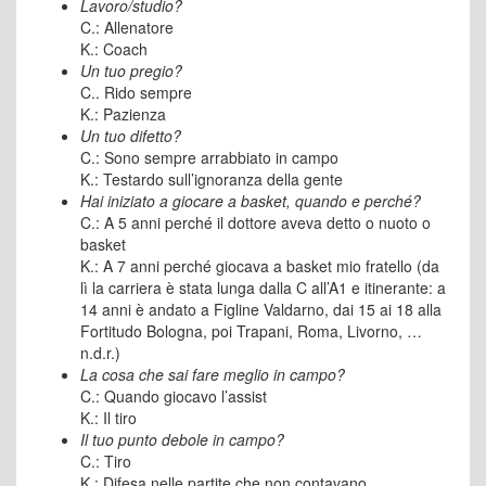
Lavoro/studio?
C.: Allenatore
K.: Coach
Un tuo pregio?
C.. Rido sempre
K.: Pazienza
Un tuo difetto?
C.: Sono sempre arrabbiato in campo
K.: Testardo sull’ignoranza della gente
Hai iniziato a giocare a basket, quando e perché?
C.: A 5 anni perché il dottore aveva detto o nuoto o
basket
K.: A 7 anni perché giocava a basket mio fratello (da
lì la carriera è stata lunga dalla C all’A1 e itinerante: a
14 anni è andato a Figline Valdarno, dai 15 ai 18 alla
Fortitudo Bologna, poi Trapani, Roma, Livorno, …
n.d.r.)
La cosa che sai fare meglio in campo?
C.: Quando giocavo l’assist
K.: Il tiro
Il tuo punto debole in campo?
C.: Tiro
K.: Difesa nelle partite che non contavano