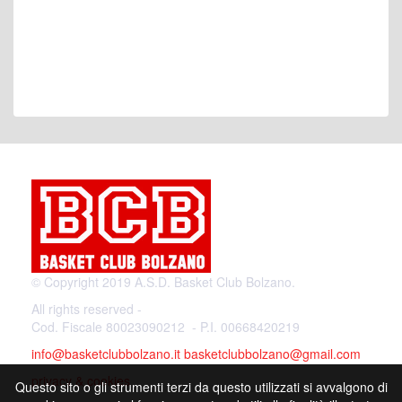
© Copyright 2019 A.S.D. Basket Club Bolzano.
All rights reserved -
Cod. Fiscale 80023090212 - P.I. 00668420219
info@basketclubbolzano.it
basketclubbolzano@gmail.com
privacy & cookies
Questo sito o gli strumenti terzi da questo utilizzati si avvalgono di